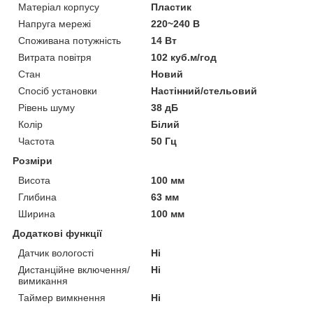
Матеріал корпусу
Пластик
Напруга мережі
220~240 В
Споживана потужність
14 Вт
Витрата повітря
102 куб.м/год
Стан
Новий
Спосіб установки
Настінний/стельовий
Рівень шуму
38 дБ
Колір
Білий
Частота
50 Гц
Розміри
Висота
100 мм
Глибина
63 мм
Ширина
100 мм
Додаткові функції
Датчик вологості
Ні
Дистанційне включення/
Ні
вимикання
Таймер вимкнення
Ні