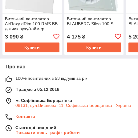
Витяжний вентилятор
Витяжний вентилятор
Витя
AirRoxy dRim 100 RMS BB
BLAUBERG Sileo 100 S
BLAU
датчик руху/таймер
панель пластик білий
3 090
4 175
5 2
₴
₴
глянець 93м³/год 11Вт
Купити
Купити
Про нас
100% позитивних з 53 відгуків за рік
Працює з 05.12.2018
м. Софіївська Борщагівка
08131, вул.Вишнева, 11, Софіївська Борщагівка , Україна
Контакти
Сьогодні вихідний
Показати весь графік роботи