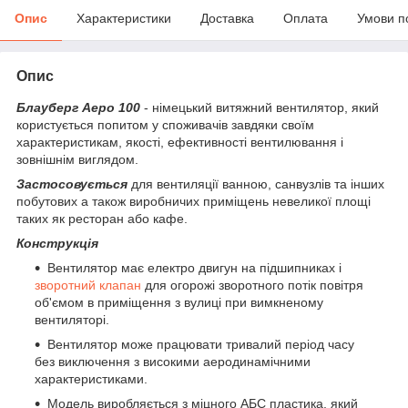
Опис
Характеристики
Доставка
Оплата
Умови п
Опис
Блауберг Аеро 100
- німецький витяжний вентилятор, який
користується попитом у споживачів завдяки своїм
характеристикам, якості, ефективності вентилювання і
зовнішнім виглядом.
Застосовується
для вентиляції ванною, санвузлів та інших
побутових а також виробничих приміщень невеликої площі
таких як ресторан або кафе.
Конструкція
Вентилятор має електро двигун на підшипниках і
зворотний клапан
для огорожі зворотного потік повітря
об'ємом в приміщення з вулиці при вимкненому
вентиляторі.
Вентилятор може працювати тривалий період часу
без виключення з високими аеродинамічними
характеристиками.
Модель виробляється з міцного АБС пластика, який