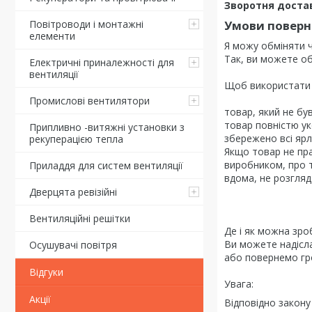
Зворотня доста
Повітроводи і монтажні
Умови поверне
елементи
Я можу обміняти ч
Так, ви можете об
Електричні приналежності для
вентиляції
Щоб використати ц
Промислові вентилятори
товар, який не був
товар повністю ук
Припливно -витяжні установки з
збережено всі ярл
рекуперацією тепла
Якщо товар не пра
виробником, про т
Приладдя для систем вентиляції
вдома, не розгляд
Дверцята ревізійні
Вентиляційні решітки
Де і як можна зро
Ви можете надісла
Осушувачі повітря
або повернемо гро
Відгуки
Увага:
Акції
Відповідно закон