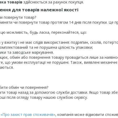
вка товарів
здійснюється за рахунок покупця.
ння для товарів належної якості
и повернути товар?

міняти чи повернути товар протягом 14 днів після покупки. Це п
ю можливість, будь ласка, переконайтеся, що:

 у вжитку і не має слідів використання: подряпин, сколів, потерт
омплектований та не порушена цілісність упаковки;

ики та заводське маркування.

цює, обмін або повернення товару провадиться лише за наявност
е, що умови експлуатації не порушені. Також, виявлені механічні
аються.

бити обмін чи повернення?

ти товар назад за допомогою служби доставки. Якщо товар збері
ші після огляду товару нашою службою сервісу.

у
«Про захист прав споживачів»
, компанія може відмовити спожива