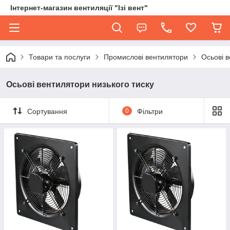
Інтернет-магазин вентиляції "Ізі вент"
Товари та послуги
Промислові вентилятори
Осьові в
Осьові вентилятори низького тиску
Сортування
0
Фільтри