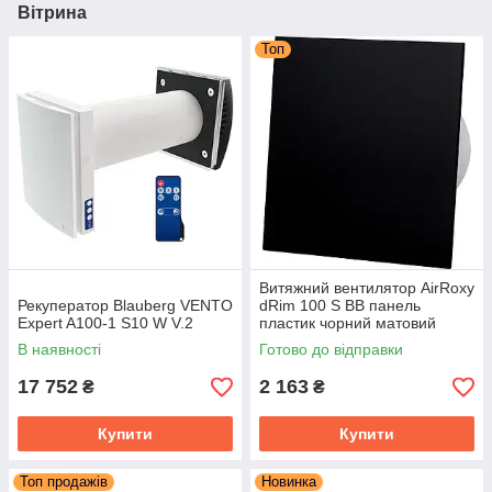
Вітрина
Топ
Витяжний вентилятор AirRoxy
Рекуператор Blauberg VENTO
dRim 100 S BB панель
Expert A100-1 S10 W V.2
пластик чорний матовий
93м³/год 11Вт
В наявності
Готово до відправки
17 752
2 163
₴
₴
Купити
Купити
Топ продажів
Новинка