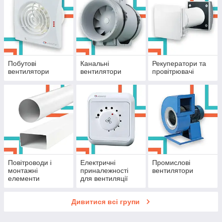
Побутові
Канальні
Рекуператори та
вентилятори
вентилятори
провітрювачі
Повітроводи і
Електричні
Промислові
монтажні
приналежності
вентилятори
елементи
для вентиляції
Дивитися всі групи