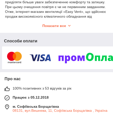
приділяти більше уваги забезпеченню комфорту та затишку.
При цьому очищення повітря є чи не первинним завданням.
Отже, інтернет-магазин вентиляції «Easy Vent», що здійснює
продаж високоякісного кліматичного обладнання від
провідних світових виробників, точно зможе приємно
Показати все
здивувати багатьох клієнтів.
Особливості роботи магазину ІЗІ ВЕНТ
Способи оплати
У магазині зібрані практично всі конструктивні елементи, які
можуть бути задіяні в роботі вентиляційної системи або є
окремою одиницею. Так, в асортименті є різні вентилятори,
припливно-витяжні установки, повітропроводи та монтажні
приладдя, необхідні для встановлення кліматичного
Про нас
обладнання.
100% позитивних з 53 відгуків за рік
Така різноманітність продукції, як конструктивна, так і
Працює з 05.12.2018
функціональна дозволяє нашим потенційним клієнтам
самостійно забезпечити очищення повітря в будь-якому
м. Софіївська Борщагівка
приміщенні, виходячи з особистих переваг. Щоправда,
08131, вул.Вишнева, 11, Софіївська Борщагівка , Україна
потрібно спочатку розуміти, що в залежності від технічних