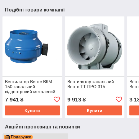
Подібні товари компанії
Вентилятор Вентс ВКМ
Вентилятор канальний
Вент
150 канальний
Вентс ТТ ПРО 315
Вент
відцентровий металевий
корпус
7 941
9 913
3 1
₴
₴
Купити
Купити
Акційні пропозиції та новинки
Подарунок