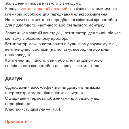
збільшений тиск за низького рівня шуму.
Корпус
вентилятора обладнаний
зовнішньою герметичною
клемною коробкою для під'єднання електроживлення.
На корпусі вентилятора передбачені кріпильні кронштейни
для підлогового, настінного або стельового монтажу.
Завдяки компактній конструкції вентилятор ідеальний під час
монтажу в обмеженому просторі.
Вентилятор можна встановити в будь-якому зручному місці
вентиляційної системи (на початку, всередині або кінці
повітроводів).
Кріплення до підлоги, стіни або стелі за допомогою
спеціального кронштейна на корпусі вентилятора.
Двигун
Однофазний високоефективний двигун із низьким
енерговитратом на підшипниках кочення.
Обладнаний термозапобіжниками для захисту від
перегрівання.
Клас захисту двигуна — IPX4.
Приховати