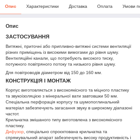
Опис
Характеристики
Доставка
Оплата
Умови п
Опис
ЗАСТОСУВАННЯ
Витяжні, приточні або припливно-витяжні системи вентиляції
різних приміщень із високими вимогами до рівня шуму.
Вентиляційні канали, що потребують високого тиску,
потужного повітряного потоку та низького рівня шуму.
Для повітроводів діаметром від 150 до 160 мм.
КОНСТРУКЦІЯ І МОНТАЖ
Корпус виготовляється з високоякісного та міцного пластику
та звукоізоляцією з мінеральної вати завтовшки 50 мм.
Спеціальна перфорація корпусу та шумопоглинальний
матеріал забезпечують загасання звуку в широкому діапазоні
частот.
Крильчатка змішаного типу виготовлена з високоякісного
пластику.
Дифузор
, спеціально спроєктована крильчатка та
спрямувальний апарат забезпечують високу продуктивність і