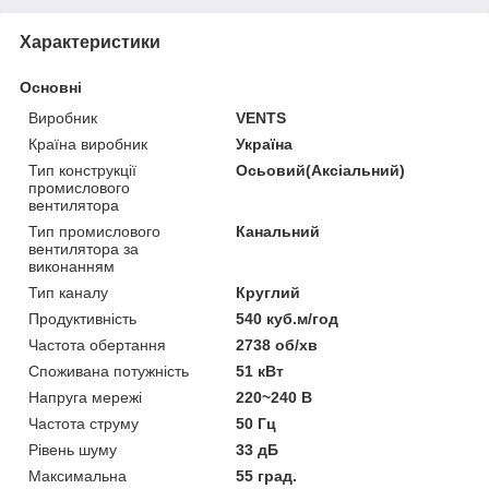
Характеристики
Основні
Виробник
VENTS
Країна виробник
Україна
Тип конструкції
Осьовий(Аксіальний)
промислового
вентилятора
Тип промислового
Канальний
вентилятора за
виконанням
Тип каналу
Круглий
Продуктивність
540 куб.м/год
Частота обертання
2738 об/хв
Споживана потужність
51 кВт
Напруга мережі
220~240 В
Частота струму
50 Гц
Рівень шуму
33 дБ
Максимальна
55 град.