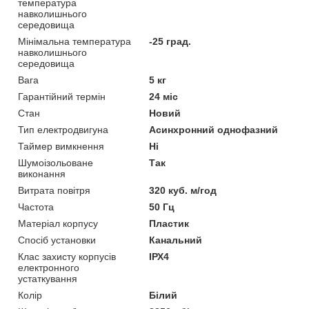
температура
навколишнього
середовища
Мінімальна температура
-25 град.
навколишнього
середовища
Вага
5 кг
Гарантійний термін
24 міс
Стан
Новий
Тип електродвигуна
Асинхронний однофазний
Таймер вимкнення
Ні
Шумоізольоване
Так
виконання
Витрата повітря
320 куб. м/год
Частота
50 Гц
Матеріал корпусу
Пластик
Спосіб установки
Канальний
Клас захисту корпусів
ІРХ4
електронного
устаткування
Колір
Білий