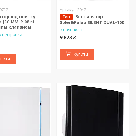
0757
2047
тор під плитку
Вентилятор
Топ
 JSC ММ-Р 08 зі
Soler&Palau SILENT DUAL-100
ним клапаном
В наявності
о відправки
9 828 ₴
Купити
упити