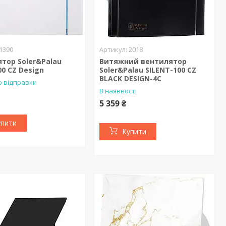
1390
2018
тор Soler&Palau
Витяжний вентилятор
00 CZ Design
Soler&Palau SILENT-100 CZ
BLACK DESIGN-4C
о відправки
В наявності
5 359 ₴
упити
Купити