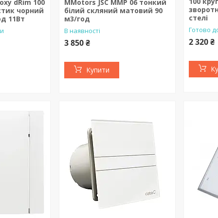
100 кру
oxy dRim 100
MMotors JSC MMP 06 тонкий
зворот
стик чорний
білий скляний матовий 90
стелі
од 11Вт
м3/год
Готово д
ки
В наявності
2 320 ₴
3 850 ₴
К
Купити