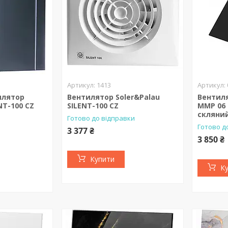
1413
илятор
Вентилятор Soler&Palau
Вентиля
NT-100 CZ
SILENT-100 CZ
MMP 06
скляний
Готово до відправки
Готово д
3 377 ₴
3 850 ₴
Купити
К