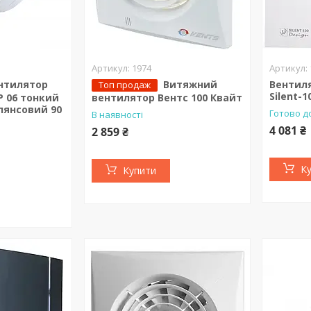
1974
нтилятор
Витяжний
Вентиля
Топ продаж
Silent-1
P 06 тонкий
вентилятор Вентс 100 Квайт
лянсовий 90
Готово д
В наявності
4 081 ₴
2 859 ₴
К
Купити