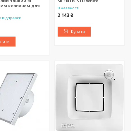
глий тонкий зі
SILENTIS STD White
ним клапаном для
В наявності
2 143 ₴
о відправки
Купити
упити