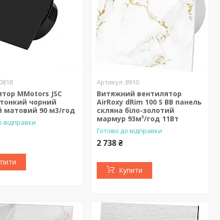
0818
8910
тор MMotors JSC
Витяжний вентилятор
 тонкий чорний
AirRoxy dRim 100 S BB панель
 матовий 90 м3/год
скляна біло-золотий
мармур 93м³/год 11Вт
о відправки
Готово до відправки
2 738 ₴
упити
Купити