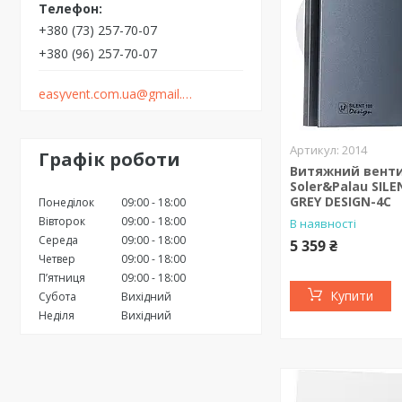
+380 (73) 257-70-07
+380 (96) 257-70-07
easyvent.com.ua@gmail.com
2014
Графік роботи
Витяжний вент
Soler&Palau SILE
GREY DESIGN-4C
Понеділок
09:00
18:00
Вівторок
09:00
18:00
В наявності
Середа
09:00
18:00
5 359 ₴
Четвер
09:00
18:00
Пʼятниця
09:00
18:00
Купити
Субота
Вихідний
Неділя
Вихідний