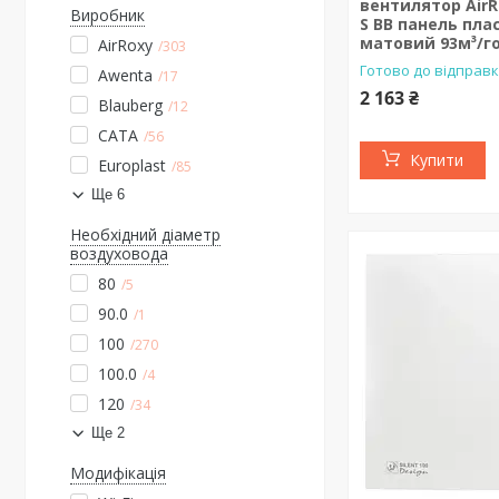
вентилятор AirR
Виробник
S BB панель пла
матовий 93м³/г
AirRoxy
303
Готово до відправ
Awenta
17
2 163 ₴
Blauberg
12
CATA
56
Купити
Europlast
85
Ще 6
Необхідний діаметр
воздуховода
80
5
90.0
1
100
270
100.0
4
120
34
Ще 2
Модифікація