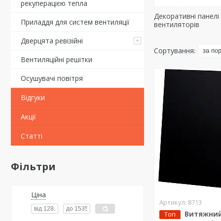
рекуперацією тепла
Декоративні панелі
Приладдя для систем вентиляції
вентиляторів
Дверцята ревізійні
Вентиляційні решітки
Осушувачі повітря
Відгуки
Акції
Статті
Фільтри
Ціна
8713
Витяжни
Топ