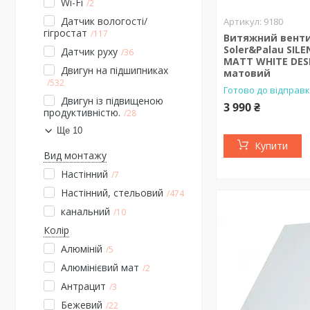
Wi-Fi
2
Датчик вологості/
9180
гігростат
117
Витяжний вент
Soler&Palau SILE
Датчик руху
36
MATT WHITE DES
Двигун на підшипниках
матовий
532
Готово до відправ
Двигун із підвищеною
3 990 ₴
продуктивністю.
28
Ще 10
Купити
Вид монтажу
Настінний
7
Настінний, стельовий
474
канальний
10
Колір
Алюміній
5
Алюмінієвий мат
2
Антрацит
3
Бежевий
22