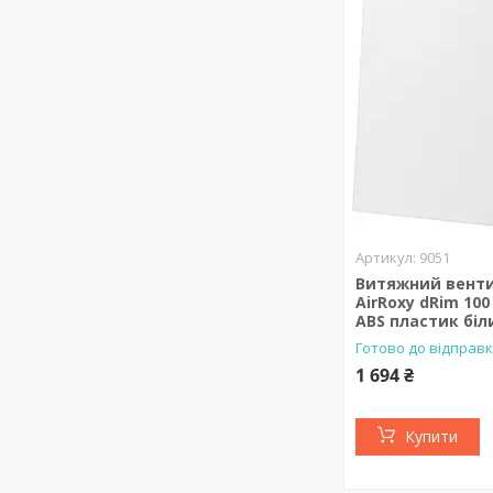
9051
Витяжний вент
AirRoxy dRim 100
ABS пластик біл
Готово до відправ
1 694 ₴
Купити