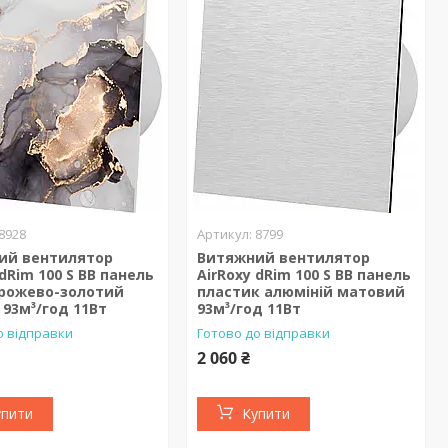
8928
8799
ий вентилятор
Витяжний вентилятор
 dRim 100 S BB панель
AirRoxy dRim 100 S BB панель
 рожево-золотий
пластик алюміній матовий
93м³/год 11Вт
93м³/год 11Вт
о відправки
Готово до відправки
2 060 ₴
упити
Купити