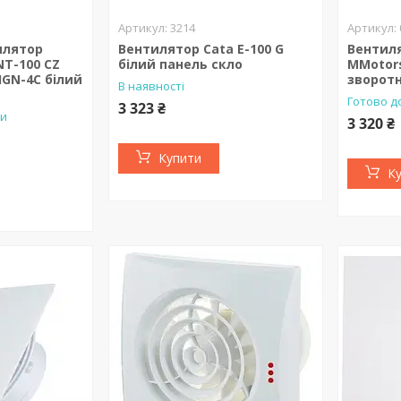
3214
илятор
Вентилятор Cata E-100 G
Вентиля
NT-100 CZ
білий панель скло
MMotors
IGN-4C білий
зворот
В наявності
Готово д
3 323 ₴
ки
3 320 ₴
Купити
К