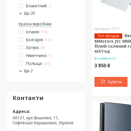
Блакитний
2
Ще 20
Країна виробник
0771
Іспанія
165
Ве
Топ продаж
Болгарія
109
MMotors JSC MM
білий скляний г
Латвія
85
м3/год
Німеччина
12
В наявності
Польща
295
3 850 ₴
Ще 2
Купити
Контакти
08131, вул.Вишнева, 11,
Софіївська Борщагівка, Україна