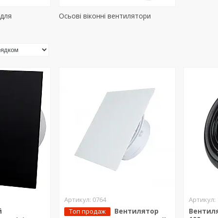
 для
Осьові віконні вентилятори
0764
й
Вентилятор
Вентил
Топ продаж