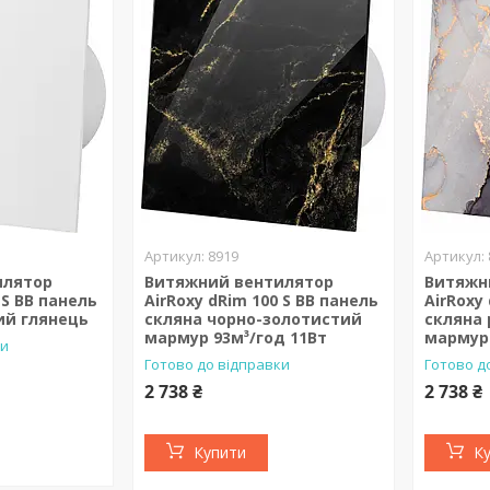
8919
илятор
Витяжний вентилятор
Витяжн
 S BB панель
AirRoxy dRim 100 S BB панель
AirRoxy
ий глянець
скляна чорно-золотистий
скляна
мармур 93м³/год 11Вт
мармур 
ки
Готово до відправки
Готово д
2 738 ₴
2 738 ₴
Купити
К