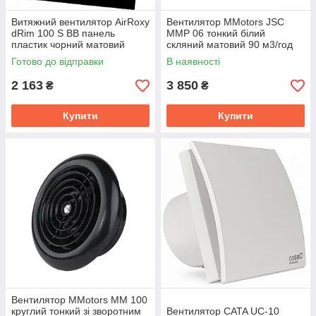
Витяжний вентилятор AirRoxy
Вентилятор MMotors JSC
dRim 100 S BB панель
MMP 06 тонкий білий
пластик чорний матовий
скляний матовий 90 м3/год
93м³/год 11Вт
Готово до відправки
В наявності
2 163
3 850
₴
₴
Купити
Купити
Вентилятор MMotors ММ 100
круглий тонкий зі зворотним
Вентилятор CATA UC-10