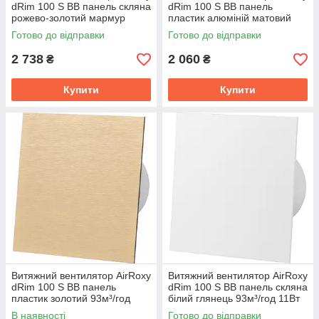
dRim 100 S BB панель скляна
dRim 100 S BB панель
рожево-золотий мармур
пластик алюміній матовий
93м³/год 11Вт
93м³/год 11Вт
Готово до відправки
Готово до відправки
2 738
2 060
₴
₴
Купити
Купити
Витяжний вентилятор AirRoxy
Витяжний вентилятор AirRoxy
dRim 100 S BB панель
dRim 100 S BB панель скляна
пластик золотий 93м³/год
білий глянець 93м³/год 11Вт
11Вт
В наявності
Готово до відправки