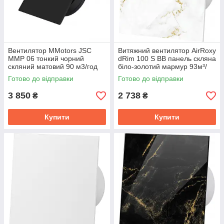
Вентилятор MMotors JSC
Витяжний вентилятор AirRoxy
MMP 06 тонкий чорний
dRim 100 S BB панель скляна
скляний матовий 90 м3/год
біло-золотий мармур 93м³/
год 11Вт
Готово до відправки
Готово до відправки
3 850
2 738
₴
₴
Купити
Купити