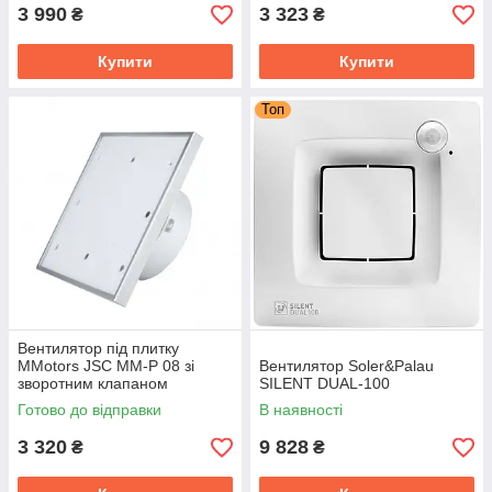
3 990
3 323
₴
₴
Купити
Купити
Топ
Вентилятор під плитку
MMotors JSC ММ-Р 08 зі
Вентилятор Soler&Palau
зворотним клапаном
SILENT DUAL-100
Готово до відправки
В наявності
3 320
9 828
₴
₴