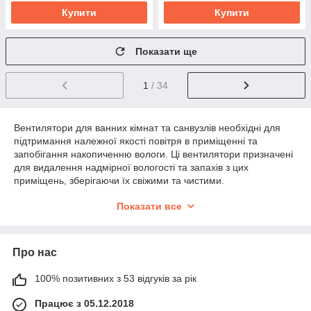
Купити
Купити
Показати ще
1
/ 34
Вентилятори для ванних кімнат та санвузлів необхідні для
підтримання належної якості повітря в приміщенні та
запобігання накопиченню вологи. Ці вентилятори призначені
для видалення надмірної вологості та запахів з цих
приміщень, зберігаючи їх свіжими та чистими.
Показати все
На ринку представлено кілька типів вентиляторів для ванних
кімнат і туалетів, кожен з яких має свої унікальні особливості
та переваги. Наприклад, деякі вентилятори оснащені
Про нас
таймерами і датчиками вологості, які автоматично вмикають і
вимикають вентилятор залежно від рівня вологості в
100% позитивних з 53 відгуків за рік
приміщенні. Інші вентилятори мають вбудовану підсвітку або
нічник, що робить їх чудовим варіантом для ванних кімнат і
Працює з 05.12.2018
туалетів, які використовуються вночі.