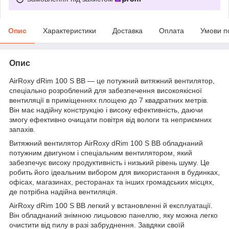
Опис
Характеристики
Доставка
Оплата
Умови п
Опис
AirRoxy dRim 100 S BB — це потужний витяжний вентилятор,
спеціально розроблений для забезпечення високоякісної
вентиляції в приміщеннях площею до 7 квадратних метрів.
Він має надійну конструкцію і високу ефективність, даючи
змогу ефективно очищати повітря від вологи та неприємних
запахів.
Витяжний вентилятор AirRoxy dRim 100 S BB обладнаний
потужним двигуном і спеціальним вентилятором, який
забезпечує високу продуктивність і низький рівень шуму. Це
робить його ідеальним вибором для використання в будинках,
офісах, магазинах, ресторанах та інших громадських місцях,
де потрібна надійна вентиляція.
AirRoxy dRim 100 S BB легкий у встановленні й експлуатації.
Він обладнаний знімною лицьовою панеллю, яку можна легко
очистити від пилу в разі забруднення. Завдяки своїй