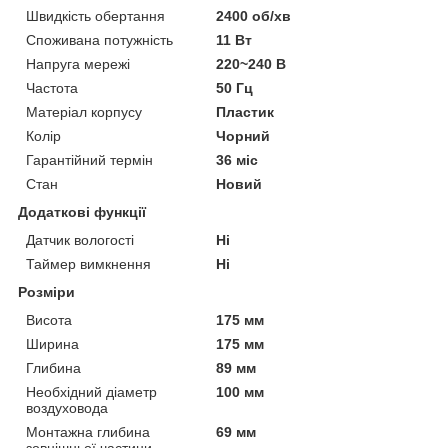
Швидкість обертання
2400 об/хв
Споживана потужність
11 Вт
Напруга мережі
220~240 В
Частота
50 Гц
Матеріал корпусу
Пластик
Колір
Чорний
Гарантійний термін
36 міс
Стан
Новий
Додаткові функції
Датчик вологості
Ні
Таймер вимкнення
Ні
Розміри
Висота
175 мм
Ширина
175 мм
Глибина
89 мм
Необхідний діаметр
100 мм
воздуховода
Монтажна глибина
69 мм
зовнішньої частини