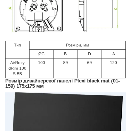
Тип
Розміри, мм
ØC
B
D
A
AirRoxy
100
89
69
120
dRim 100
S BB
Розмір дизайнерскої панелі Plexi black mat (01-
159) 175х175 мм