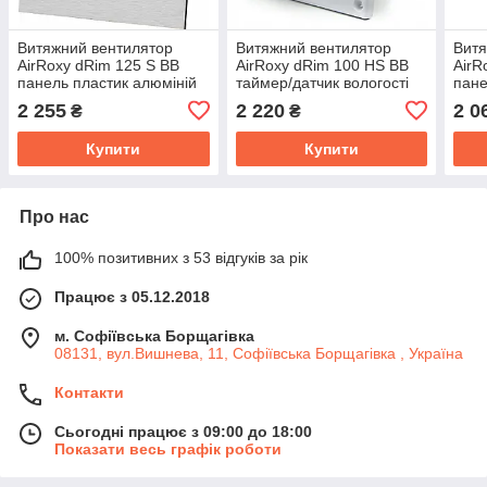
Витяжний вентилятор
Витяжний вентилятор
Витя
AirRoxy dRim 125 S BB
AirRoxy dRim 100 HS BB
AirR
панель пластик алюміній
таймер/датчик вологості
пане
матовий 140м³/год 14Вт
93м³/год 11Вт (01-064)
мато
2 255
2 220
2 0
₴
₴
Купити
Купити
Про нас
100% позитивних з 53 відгуків за рік
Працює з 05.12.2018
м. Софіївська Борщагівка
08131, вул.Вишнева, 11, Софіївська Борщагівка , Україна
Контакти
Сьогодні працює з 09:00 до 18:00
Показати весь графік роботи