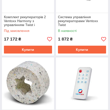
Комплект рекуператорів 2
Система управління
Ventoxx Harmony з
рекуператорами Ventoxx
управлінням Twist і
Twist
зовнішніми кришками,
Під замовлення
В наявності
повітропровід 0,75 м
17 172
1 872
₴
₴
Купити
Купити