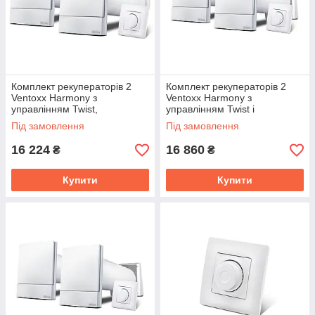
Комплект рекуператорів 2
Комплект рекуператорів 2
Ventoxx Harmony з
Ventoxx Harmony з
управлінням Twist,
управлінням Twist і
повітропровід 0,75 м
зовнішніми кришками,
Під замовлення
Під замовлення
повітропровід 0,5 м
16 224
16 860
₴
₴
Купити
Купити