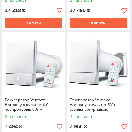
В наявності
В наявності
17 318
17 495
₴
₴
Купити
Купити
Рекуператор Ventoxx
Рекуператор Ventoxx
Harmony з пультом ДУ,
Harmony з пультом ДУ і
повітропровід 0,5 м
зовнішньої кришкою,
повітропровід 0,5 м
В наявності
В наявності
7 494
7 956
₴
₴