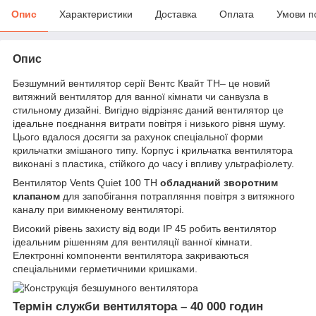
Опис
Характеристики
Доставка
Оплата
Умови п
Опис
Безшумний вентилятор серії Вентс Квайт ТН– це новий
витяжний вентилятор для ванної кімнати чи санвузла в
стильному дизайні. Вигідно відрізняє даний вентилятор це
ідеальне поєднання витрати повітря і низького рівня шуму.
Цього вдалося досягти за рахунок спеціальної форми
крильчатки змішаного типу. Корпус і крильчатка вентилятора
виконані з пластика, стійкого до часу і впливу ультрафіолету.
Вентилятор Vents Quiet 100 ТН
обладнаний зворотним
клапаном
для запобігання потрапляння повітря з витяжного
каналу при вимкненому вентиляторі.
Високий рівень захисту від води IP 45 робить вентилятор
ідеальним рішенням для вентиляції ванної кімнати.
Електронні компоненти вентилятора закриваються
спеціальними герметичними кришками.
Термін служби вентилятора – 40 000 годин