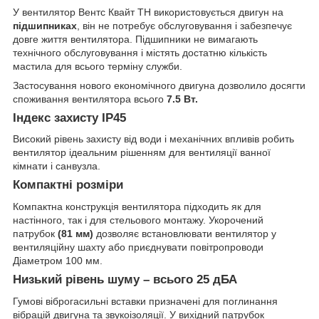
У вентилятор Вентс Квайт ТН використовується двигун на
підшипниках
, він не потребує обслуговування і забезпечує
довге життя вентилятора. Підшипники не вимагають
технічного обслуговування і містять достатню кількість
мастила для всього терміну служби.
Застосування нового економічного двигуна дозволило досягти
споживання вентилятора всього
7.5 Вт.
Індекс захисту IP45
Високий рівень захисту від води і механічних впливів робить
вентилятор ідеальним рішенням для вентиляції ванної
кімнати і санвузла.
Компактні розміри
Компактна конструкція вентилятора підходить як для
настінного, так і для стельового монтажу. Укорочений
патрубок
(81 мм)
дозволяє встановлювати вентилятор у
вентиляційну шахту або приєднувати повітропроводи
Діаметром 100 мм.
Низький рівень шуму – всього 25 дБА
Гумові віброгасильні вставки призначені для поглинання
вібрацій двигуна та звукоізоляції. У вихідний патрубок