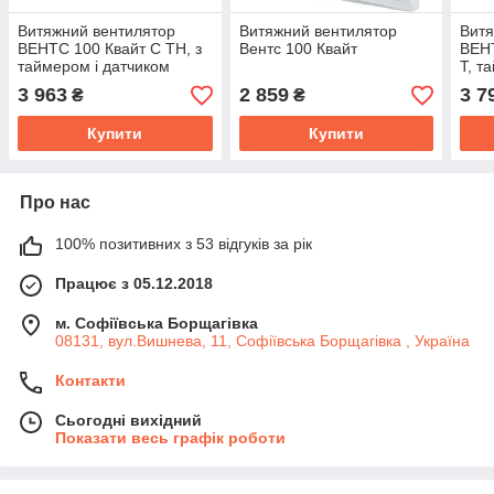
Витяжний вентилятор
Витяжний вентилятор
Витя
ВЕНТС 100 Квайт C TH, з
Вентс 100 Квайт
ВЕН
таймером і датчиком
Т, т
вологості
3 963
2 859
3 7
₴
₴
Купити
Купити
Про нас
100% позитивних з 53 відгуків за рік
Працює з 05.12.2018
м. Софіївська Борщагівка
08131, вул.Вишнева, 11, Софіївська Борщагівка , Україна
Контакти
Сьогодні вихідний
Показати весь графік роботи