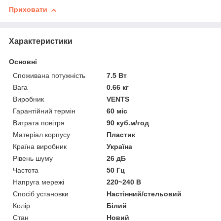
Приховати
Характеристики
Основні
Споживана потужність
7.5 Вт
Вага
0.66 кг
Виробник
VENTS
Гарантійний термін
60 міс
Витрата повітря
90 куб.м/год
Матеріал корпусу
Пластик
Країна виробник
Україна
Рівень шуму
26 дБ
Частота
50 Гц
Напруга мережі
220~240 В
Спосіб установки
Настінний/стельовий
Колір
Білий
Стан
Новий