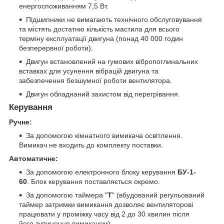
енергоспоживанням 7,5 Вт.
Підшипники не вимагають технічного обслуговування
та містять достатню кількість мастила для всього
терміну експлуатації двигуна (понад 40 000 годин
безперервної роботи).
Двигун встановлений на гумових вібропоглинальних
вставках для усунення вібрацій двигуна та
забезпечення безшумної роботи вентилятора.
Двигун обладнаний захистом від перегрівання.
Керування
Ручне:
За допомогою кімнатного вимикача освітлення.
Вимикач не входить до комплекту поставки.
Автоматичне:
За допомогою електронного блоку керування
БУ-1-
60
. Блок керування поставляється окремо.
За допомогою таймера "
Т
" (вбудований регульований
таймер затримки вимикання дозволяє вентиляторові
працювати у проміжку часу від 2 до 30 хвилин після
його зупинення вимикачем).