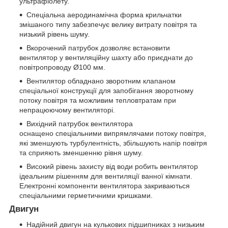
ультрафіолету.
Спеціальна аеродинамічна форма крильчатки
змішаного типу забезпечує велику витрату повітря та
низький рівень шуму.
Вкорочений патрубок дозволяє встановити
вентилятор у вентиляційну шахту або приєднати до
повітропроводу Ø100 мм.
Вентилятор обладнано зворотним клапаном
спеціальної конструкції для запобігання зворотному
потоку повітря та можливим тепловтратам при
непрацюючому вентиляторі.
Вихідний патрубок вентилятора
оснащено спеціальними випрямлячами потоку повітря,
які зменшують турбулентність, збільшують напір повітря
та сприяють зменшенню рівня шуму.
Високий рівень захисту від води робить вентилятор
ідеальним рішенням для вентиляції ванної кімнати.
Електронні компоненти вентилятора закриваються
спеціальними герметичними кришками.
Двигун
Надійний двигун на кулькових підшипниках з низьким