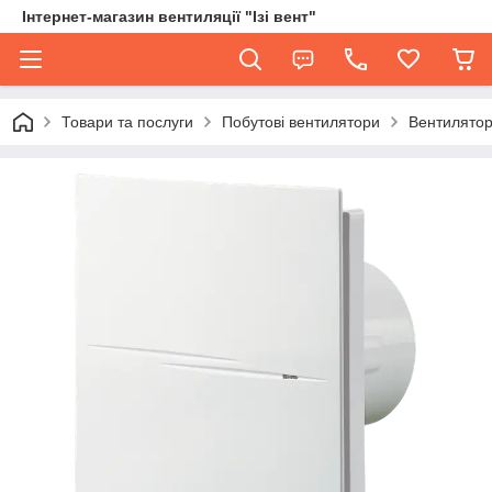
Інтернет-магазин вентиляції "Ізі вент"
Товари та послуги
Побутові вентилятори
Вентилятор