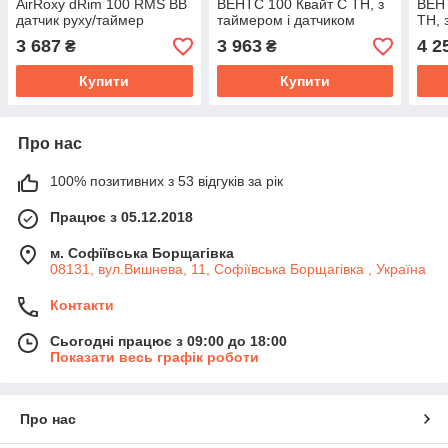
AirRoxy dRim 100 RMS BB
ВЕНТС 100 Квайт C TH, з
ВЕНТ
датчик руху/таймер
таймером і датчиком
ТН, 
панель скляна білий
вологості
воло
3 687
3 963
4 2
₴
₴
глянець 93м³/год 11Вт
Купити
Купити
Про нас
100% позитивних з 53 відгуків за рік
Працює з 05.12.2018
м. Софіївська Борщагівка
08131, вул.Вишнева, 11, Софіївська Борщагівка , Україна
Контакти
Сьогодні працює з 09:00 до 18:00
Показати весь графік роботи
Про нас