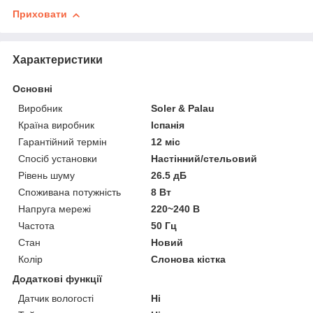
Приховати
Характеристики
Основні
Виробник
Soler & Palau
Країна виробник
Іспанія
Гарантійний термін
12 міс
Спосіб установки
Настінний/стельовий
Рівень шуму
26.5 дБ
Споживана потужність
8 Вт
Напруга мережі
220~240 В
Частота
50 Гц
Стан
Новий
Колір
Слонова кістка
Додаткові функції
Датчик вологості
Ні