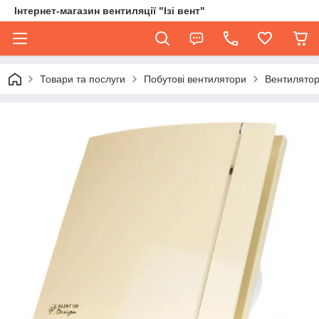
Інтернет-магазин вентиляції "Ізі вент"
Товари та послуги
Побутові вентилятори
Вентилятор