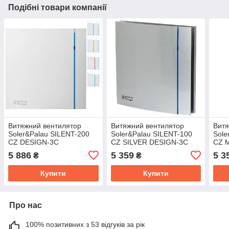
Подібні товари компанії
Витяжний вентилятор
Витяжний вентилятор
Витя
Soler&Palau SILENT-200
Soler&Palau SILENT-100
Sole
CZ DESIGN-3C
CZ SILVER DESIGN-3C
CZ 
4C ч
5 886
5 359
5 3
₴
₴
Купити
Купити
Про нас
100% позитивних з 53 відгуків за рік