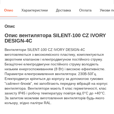
Опис
Характеристики
Доставка
Оплата
Умови п
Опис
Опис вентилятора SILENT-100 CZ IVORY
DESIGN-4C
Вентилятори SILENT-100 CZ IVORY DESIGN-4C
виготовляються з високоякісного пластику, комплектуються
зворотним клапаном і електродвигуном постійного струму.
Безщіточні електродвигуни постійного струму володіють
низьким енергоспоживанням (8 Вт) і високою ефективністю.
Параметри електроживлення вентилятора: 230В-50Гц.
Електродвигун кріпиться до корпусу за допомогою гумових
"сайлент-блоків", які запобігають передачу вібрацій на корпус
вентилятора. Вентилятори мають II клас герметичності, клас
захисту IP45 і робочу температуру повітря від 0°С до +40°С.
За запитом можливе виготовлення вентиляторів будь-якого
кольору, згідно палітри RAL.