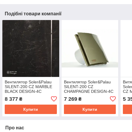
Подібні товари компанії
Вентилятор Soler&Palau
Вентилятор Soler&Palau
Витя
SILENT-200 CZ MARBLE
SILENT-200 CZ
Sole
BLACK DESIGN-4C
CHAMPAGNE DESIGN-4C
CZ 
4C ч
8 377
7 269
5 3
₴
₴
Купити
Купити
Про нас