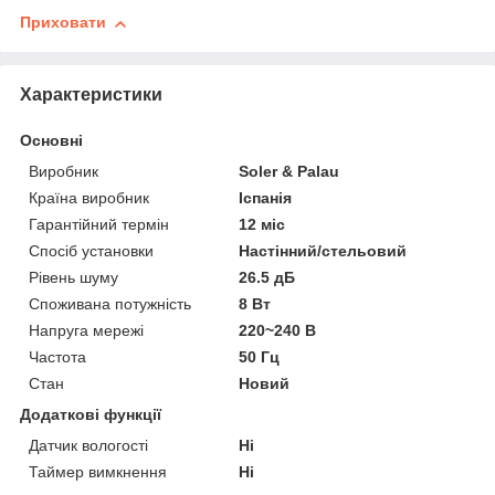
Приховати
Характеристики
Основні
Виробник
Soler & Palau
Країна виробник
Іспанія
Гарантійний термін
12 міс
Спосіб установки
Настінний/стельовий
Рівень шуму
26.5 дБ
Споживана потужність
8 Вт
Напруга мережі
220~240 В
Частота
50 Гц
Стан
Новий
Додаткові функції
Датчик вологості
Ні
Таймер вимкнення
Ні