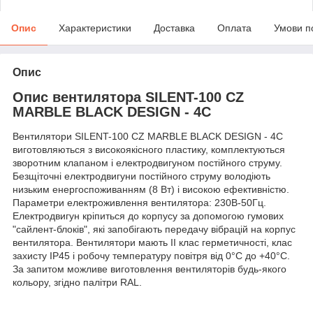
Опис
Характеристики
Доставка
Оплата
Умови п
Опис
Опис вентилятора SILENT-100 CZ
MARBLE BLACK DESIGN - 4C
Вентилятори SILENT-100 CZ MARBLE BLACK DESIGN - 4C
виготовляються з високоякісного пластику, комплектуються
зворотним клапаном і електродвигуном постійного струму.
Безщіточні електродвигуни постійного струму володіють
низьким енергоспоживанням (8 Вт) і високою ефективністю.
Параметри електроживлення вентилятора: 230В-50Гц.
Електродвигун кріпиться до корпусу за допомогою гумових
"сайлент-блоків", які запобігають передачу вібрацій на корпус
вентилятора. Вентилятори мають II клас герметичності, клас
захисту IP45 і робочу температуру повітря від 0°С до +40°С.
За запитом можливе виготовлення вентиляторів будь-якого
кольору, згідно палітри RAL.