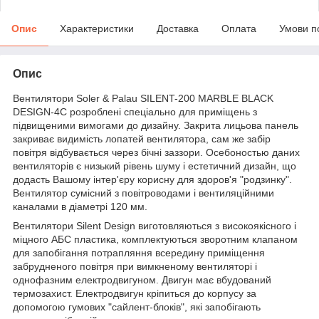
Опис
Характеристики
Доставка
Оплата
Умови п
Опис
Вентилятори Soler & Palau SILENT-200 MARBLE BLACK
DESIGN-4C розроблені спеціально для приміщень з
підвищеними вимогами до дизайну. Закрита лицьова панель
закриває видимість лопатей вентилятора, сам же забір
повітря відбувається через бічні заззори. Осебоностью даних
вентиляторів є низький рівень шуму і естетичний дизайн, що
додасть Вашому інтер'єру корисну для здоров'я "родзинку".
Вентилятор сумісний з повітроводами і вентиляційними
каналами в діаметрі 120 мм.
Вентилятори Silent Design виготовляються з високоякісного і
міцного АБС пластика, комплектуються зворотним клапаном
для запобігання потрапляння всередину приміщення
забрудненого повітря при вимкненому вентиляторі і
однофазним електродвигуном. Двигун має вбудований
термозахист. Електродвигун кріпиться до корпусу за
допомогою гумових "сайлент-блоків", які запобігають