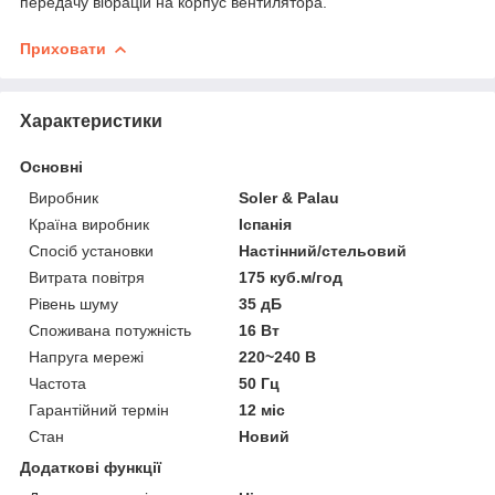
передачу вібрацій на корпус вентилятора.
Приховати
Характеристики
Основні
Виробник
Soler & Palau
Країна виробник
Іспанія
Спосіб установки
Настінний/стельовий
Витрата повітря
175 куб.м/год
Рівень шуму
35 дБ
Споживана потужність
16 Вт
Напруга мережі
220~240 В
Частота
50 Гц
Гарантійний термін
12 міс
Стан
Новий
Додаткові функції