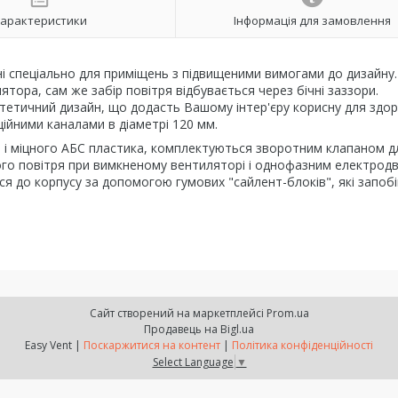
арактеристики
Інформація для замовлення
і спеціально для приміщень з підвищеними вимогами до дизайну.
тора, сам же забір повітря відбувається через бічні заззори.
стетичний дизайн, що додасть Вашому інтер'єру корисну для здор
ційними каналами в діаметрі 120 мм.
о і міцного АБС пластика, комплектуються зворотним клапаном д
го повітря при вимкненому вентиляторі і однофазним електродв
я до корпусу за допомогою гумових "сайлент-блоків", які запоб
Сайт створений на маркетплейсі
Prom.ua
Продавець на Bigl.ua
Easy Vent |
Поскаржитися на контент
|
Політика конфіденційності
Select Language
▼