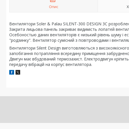
Опис
Х
Вентилятори Soler & Palau SILENT-300 DESIGN 3C розроблен
Закрита лицьова панель закриває видимість лопатей вентиля
Осебоностью даних вентиляторів є низький рівень шуму і е
"родзинку". Вентилятор сумісний з повітроводами і вентиля
Вентилятори Silent Design виготовляються з високоякісног
запобігання потрапляння всередину приміщення забруднено
Двигун має вбудований термозахист. Електродвигун кріпитьс
передачу вібрацій на корпус вентилятора.