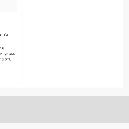
ов'я
ля
игуном.
ігають