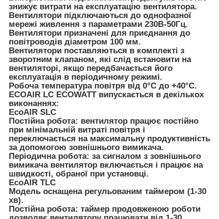
знижує витрати на експлуатацію вентилятора.
Вентилятори підключаються до однофазної
мережі живлення з параметрами 230В-50Гц.
Вентилятори призначені для приєднання до
повітроводів діаметром 100 мм.
Вентилятори поставляються в комплекті з
зворотним клапаном, які слід встановити на
вентиляторі, якщо передбачається його
експлуатація в періодичному режимі.
Робоча температура повітря від 0°С до +40°С.
ECOAIR LC ECOWATT випускається в декількох
виконаннях:
EcoAIR SLC
Постійна робота: вентилятор працює постійно
при мінімальній витраті повітря і
переключається на максимальну продуктивність
за допомогою зовнішнього вимикача.
Періодична робота: за сигналом з зовнішнього
вимикача вентилятор включається і працює на
швидкості, обраної при установці.
EcoAIR TLC
Модель оснащена регульованим таймером (1-30
хв).
Постійна робота: таймер продовженою роботи
дозволяє вентилятору працювати від 1-30