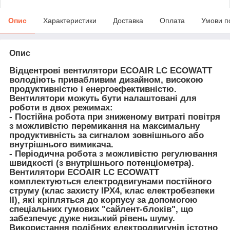
Опис
Характеристики
Доставка
Оплата
Умови п
Опис
Відцентрові вентилятори ECOAIR LC ECOWATT
володіють привабливим дизайном, високою
продуктивністю і енергоефективністю.
Вентилятори можуть бути налаштовані для
роботи в двох режимах:
- Постійна робота при зниженому витраті повітря
з можливістю перемикання на максимальну
продуктивність за сигналом зовнішнього або
внутрішнього вимикача.
- Періодична робота з можливістю регулювання
швидкості (з внутрішнього потенціометра).
Вентилятори ECOAIR LC ECOWATT
комплектуються електродвигунами постійного
струму (клас захисту IPX4, клас електробезпеки
II), які кріпляться до корпусу за допомогою
спеціальних гумових "сайлент-блоків", що
забезпечує дуже низький рівень шуму.
Використання подібних електродвигунів істотно