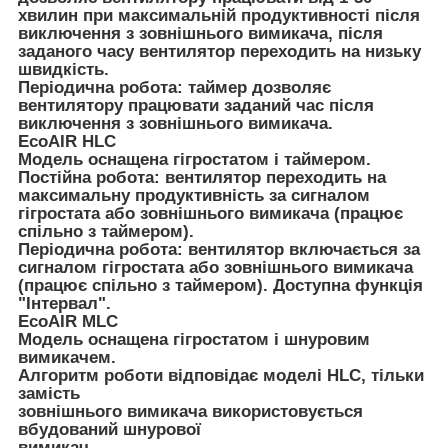
хвилин при максимальній продуктивності після
виключення з зовнішнього вимикача, після
заданого часу вентилятор переходить на низьку
швидкість.
Періодична робота: таймер дозволяє
вентилятору працювати заданий час після
виключення з зовнішнього вимикача.
EcoAIR HLC
Модель оснащена гігростатом і таймером.
Постійна робота: вентилятор переходить на
максимальну продуктивність за сигналом
гігростата або зовнішнього вимикача (працює
спільно з таймером).
Періодична робота: вентилятор включається за
сигналом гігростата або зовнішнього вимикача
(працює спільно з таймером). Доступна функція
"Інтервал".
EcoAIR MLC
Модель оснащена гігростатом і шнуровим
вимикачем.
Алгоритм роботи відповідає моделі HLC, тільки
замість
зовнішнього вимикача використовується
вбудований шнурової
вимикач.