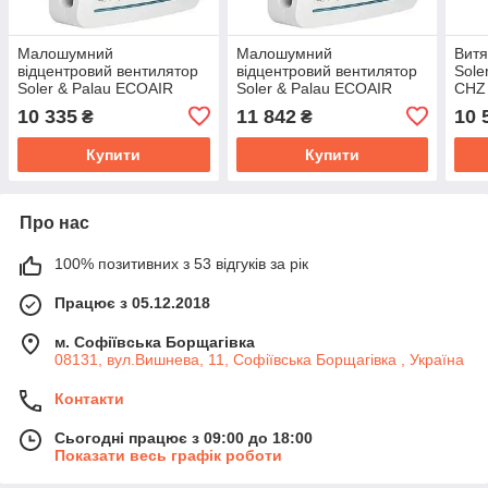
Малошумний
Малошумний
Витя
відцентровий вентилятор
відцентровий вентилятор
Sole
Soler & Palau ECOAIR
Soler & Palau ECOAIR
CHZ
DESIGN TLC
DESIGN MLC
10 335
11 842
10 
₴
₴
Купити
Купити
Про нас
100% позитивних з 53 відгуків за рік
Працює з 05.12.2018
м. Софіївська Борщагівка
08131, вул.Вишнева, 11, Софіївська Борщагівка , Україна
Контакти
Сьогодні працює з 09:00 до 18:00
Показати весь графік роботи