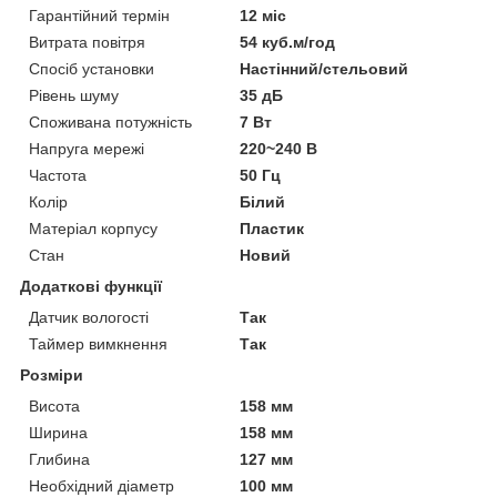
Гарантійний термін
12 міс
Витрата повітря
54 куб.м/год
Спосіб установки
Настінний/стельовий
Рівень шуму
35 дБ
Споживана потужність
7 Вт
Напруга мережі
220~240 В
Частота
50 Гц
Колір
Білий
Матеріал корпусу
Пластик
Стан
Новий
Додаткові функції
Датчик вологості
Так
Таймер вимкнення
Так
Розміри
Висота
158 мм
Ширина
158 мм
Глибина
127 мм
Необхідний діаметр
100 мм