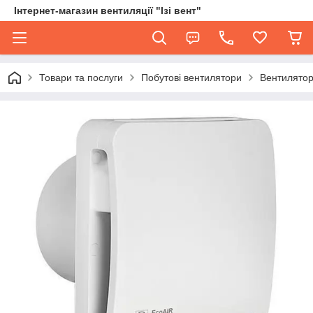
Інтернет-магазин вентиляції "Ізі вент"
Товари та послуги
Побутові вентилятори
Вентилятор