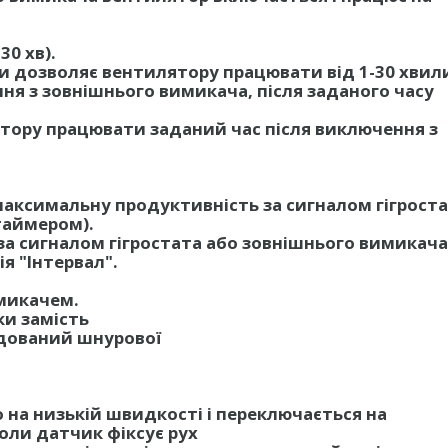
0 хв).
 дозволяє вентилятору працювати від 1-30 хвил
я з зовнішнього вимикача, після заданого часу
тору працювати заданий час після виключення з
максимальну продуктивність за сигналом гігрост
таймером).
за сигналом гігростата або зовнішнього вимикача
я "Інтервал".
микачем.
ки замість
дований шнурової
 на низькій швидкості і переключається на
ли датчик фіксує рух