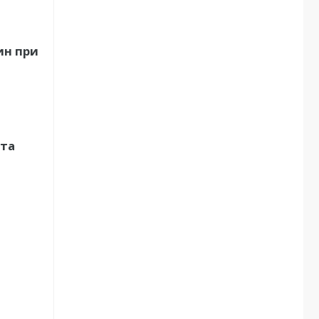
ин при
ата