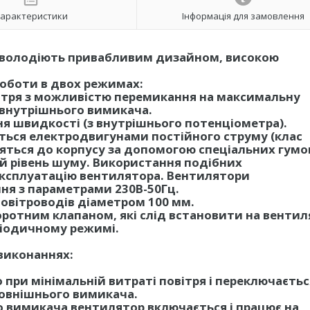
арактеристики
Інформація для замовлення
 володіють привабливим дизайном, високою
оботи в двох режимах:
вітря з можливістю перемикання на максимальну
 внутрішнього вимикача.
я швидкості (з внутрішнього потенціометра).
ься електродвигунами постійного струму (клас
іпляться до корпусу за допомогою спеціальних гум
ий рівень шуму. Використання подібних
експлуатацію вентилятора. Вентилятори
ня з параметрами 230В-50Гц.
овітроводів діаметром 100 мм.
ротним клапаном, які слід встановити на вентил
ріодичному режимі.
виконаннях:
при мінімальній витраті повітря і переключаєтьс
овнішнього вимикача.
о вимикача вентилятор включається і працює на