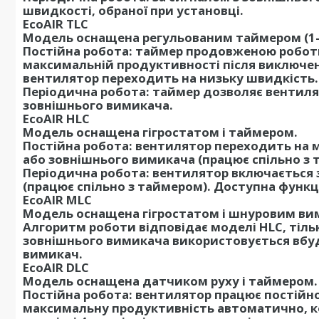
швидкості, обраної при установці.
EcoAIR TLC
Модель оснащена регульованим таймером (1-3
Постійна робота: таймер продовженою роботи
максимальній продуктивності після виключенн
вентилятор переходить на низьку швидкість.
Періодична робота: таймер дозволяє вентиля
зовнішнього вимикача.
EcoAIR HLC
Модель оснащена гігростатом і таймером.
Постійна робота: вентилятор переходить на 
або зовнішнього вимикача (працює спільно з 
Періодична робота: вентилятор включається 
(працює спільно з таймером). Доступна функці
EcoAIR MLC
Модель оснащена гігростатом і шнуровим ви
Алгоритм роботи відповідає моделі HLC, тіль
зовнішнього вимикача використовується вбу
вимикач.
EcoAIR DLC
Модель оснащена датчиком руху і таймером.
Постійна робота: вентилятор працює постійно
максимальну продуктивність автоматично, ко