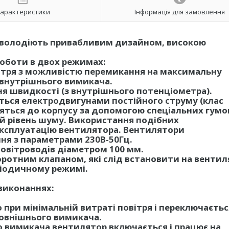
арактеристики
Інформація для замовлення
 володіють привабливим дизайном, високою
оботи в двох режимах:
вітря з можливістю перемикання на максимальну
 внутрішнього вимикача.
я швидкості (з внутрішнього потенціометра).
ься електродвигунами постійного струму (клас
іпляться до корпусу за допомогою спеціальних гум
ий рівень шуму. Використання подібних
експлуатацію вентилятора. Вентилятори
ня з параметрами 230В-50Гц.
овітроводів діаметром 100 мм.
ротним клапаном, які слід встановити на вентил
ріодичному режимі.
виконаннях:
при мінімальній витраті повітря і переключаєтьс
овнішнього вимикача.
о вимикача вентилятор включається і працює на