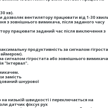
0 хв).
 дозволяє вентилятору працювати від 1-30 хвил
я з зовнішнього вимикача, після заданого часу
тору працювати заданий час після виключення з
максимальну продуктивність за сигналом гігрост
таймером).
за сигналом гігростата або зовнішнього вимикача
я "Інтервал".
микачем.
ки замість
дований шнурової
 на низькій швидкості і переключається на
ли датчик фіксує рух