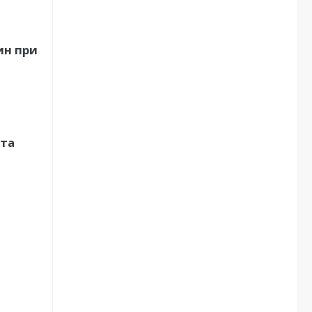
ин при
ата