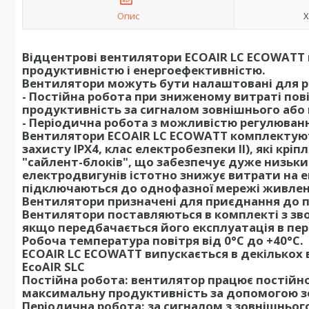
Опис
Х
Відцентрові вентилятори ECOAIR LC ECOWATT
продуктивністю і енергоефективністю.
Вентилятори можуть бути налаштовані для р
- Постійна робота при зниженому витраті по
продуктивність за сигналом зовнішнього або
- Періодична робота з можливістю регулюванн
Вентилятори ECOAIR LC ECOWATT комплектуют
захисту IPX4, клас електробезпеки II), які кр
"сайлент-блоків", що забезпечує дуже низьк
електродвигунів істотно знижує витрати на 
підключаються до однофазної мережі живлен
Вентилятори призначені для приєднання до п
Вентилятори поставляються в комплекті з зво
якщо передбачається його експлуатація в пе
Робоча температура повітря від 0°С до +40°С.
ECOAIR LC ECOWATT випускається в декількох 
EcoAIR SLC
Постійна робота: вентилятор працює постійно 
максимальну продуктивність за допомогою з
Періодична робота: за сигналом з зовнішньог