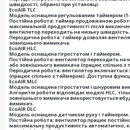
швидкості, обраної при установці.
EcoAIR TLC
Модель оснащена регульованим таймером (1-3
Постійна робота: таймер продовженою роботи
максимальній продуктивності після виключенн
вентилятор переходить на низьку швидкість.
Періодична робота: таймер дозволяє вентиля
зовнішнього вимикача.
EcoAIR HLC
Модель оснащена гігростатом і таймером.
Постійна робота: вентилятор переходить на 
або зовнішнього вимикача (працює спільно з 
Періодична робота: вентилятор включається 
(працює спільно з таймером). Доступна функці
EcoAIR MLC
Модель оснащена гігростатом і шнуровим ви
Алгоритм роботи відповідає моделі HLC, тіль
зовнішнього вимикача використовується вбу
вимикач.
EcoAIR DLC
Модель оснащена датчиком руху і таймером.
Постійна робота: вентилятор працює постійно
максимальну продуктивність автоматично, ко