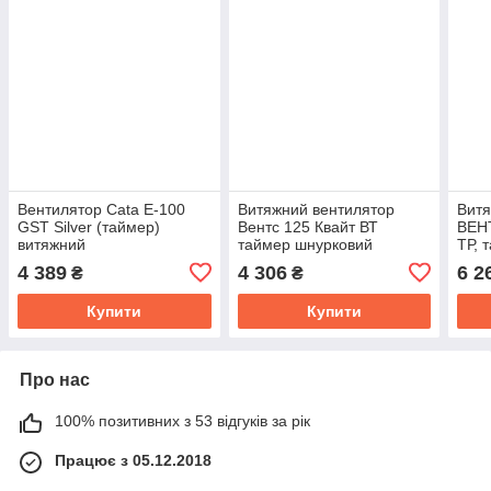
Вентилятор Cata E-100
Витяжний вентилятор
Витя
GST Silver (таймер)
Вентс 125 Квайт ВТ
ВЕН
витяжний
таймер шнурковий
ТР, 
вимикач
4 389
4 306
6 2
₴
₴
Купити
Купити
Про нас
100% позитивних з 53 відгуків за рік
Працює з 05.12.2018