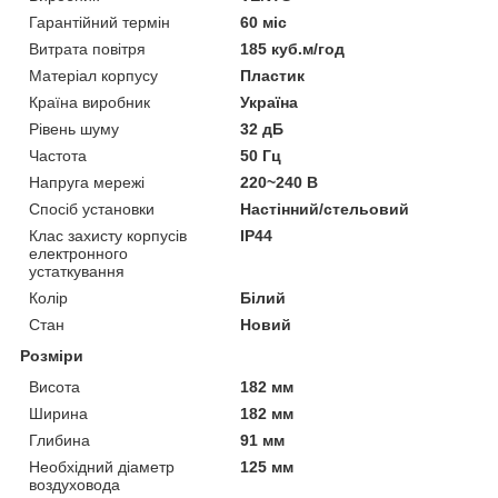
Гарантійний термін
60 міс
Витрата повітря
185 куб.м/год
Матеріал корпусу
Пластик
Країна виробник
Україна
Рівень шуму
32 дБ
Частота
50 Гц
Напруга мережі
220~240 В
Спосіб установки
Настінний/стельовий
Клас захисту корпусів
IP44
електронного
устаткування
Колір
Білий
Стан
Новий
Розміри
Висота
182 мм
Ширина
182 мм
Глибина
91 мм
Необхідний діаметр
125 мм
воздуховода