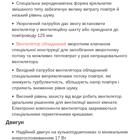
Спеціальна аеродинамічна форма крильчатки
змішаного типу забезпечує велику витрату повітря й
низький рівень шуму.
Укорочений патрубок дає змогу встановити
вентилятор у вентиляційну шахту або приєднати до
повітроводу 125 мм.
Вентилятор обладнаний
зворотним клапаном
спеціальної конструкції для запобігання зворотному
потоку та можливих тепловтрат у разі непрацювального
вентилятора.
Вихідний патрубок вентилятора обладнаний
спеціальними випрямлячами потоку повітря, які
знижують турбулентність, збільшують напір повітря і
сприяють зниженню рівня шуму.
Високий рівень захисту від води робить вентилятор
ідеальним рішенням для вентиляції ванної кімнати.
Електронні компоненти вентилятора закриваються
спеціальними герметичними кришками.
Двигун
Надійний двигун на кулькопідшипниках із мінімальним
енергоспоживанням 17 Вт.