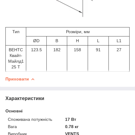
Тип
Розміри, мм
ØD
B
H
L
L1
ВЕНТС
123.5
182
158
91
27
Квайт-
Майлд1
25 Т
Приховати
Характеристики
Основні
Споживана потужність
17 Вт
Вага
0.78 кг
Виробник
VENTS