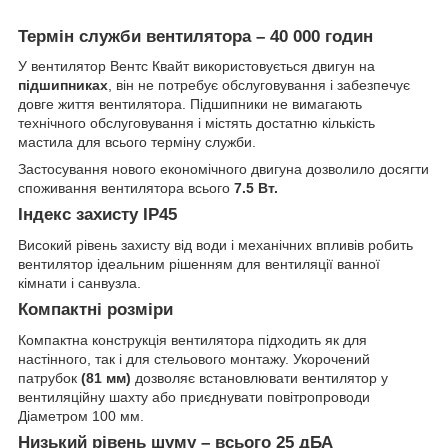
Термін служби вентилятора – 40 000 годин
У вентилятор Вентс Квайт використовується двигун на
підшипниках
, він не потребує обслуговування і забезпечує
довге життя вентилятора. Підшипники не вимагають
технічного обслуговування і містять достатню кількість
мастила для всього терміну служби.
Застосування нового економічного двигуна дозволило досягти
споживання вентилятора всього
7.5 Вт.
Індекс захисту IP45
Високий рівень захисту від води і механічних впливів робить
вентилятор ідеальним рішенням для вентиляції ванної
кімнати і санвузла.
Компактні розміри
Компактна конструкція вентилятора підходить як для
настінного, так і для стельового монтажу. Укорочений
патрубок
(81 мм)
дозволяє встановлювати вентилятор у
вентиляційну шахту або приєднувати повітропроводи
Діаметром 100 мм.
Низький рівень шуму – всього 25 дБА