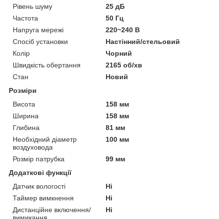
Рівень шуму
25 дБ
Частота
50 Гц
Напруга мережі
220~240 В
Спосіб установки
Настінний/стельовий
Колір
Чорний
Швидкість обертання
2165 об/хв
Стан
Новий
Розміри
Висота
158 мм
Ширина
158 мм
Глибина
81 мм
Необхідний діаметр
100 мм
воздуховода
Розмір патрубка
99 мм
Додаткові функції
Датчик вологості
Ні
Таймер вимкнення
Ні
Дистанційне включення/
Ні
вимикання