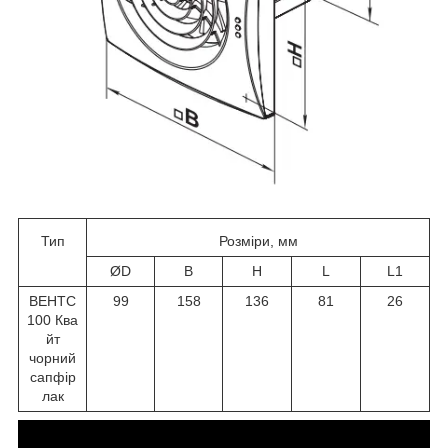
Тип
Розміри, мм
ØD
B
H
L
L1
ВЕНТС
99
158
136
81
26
100 Ква
йт
чорний
сапфір
лак