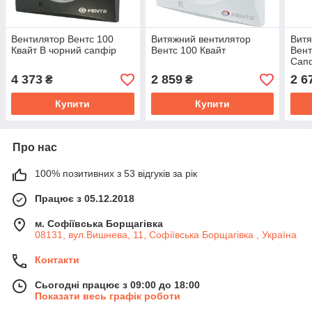
Вентилятор Вентс 100
Витяжний вентилятор
Витя
Квайт В чорний сапфір
Вентс 100 Квайт
Вент
Сап
4 373
2 859
2 6
₴
₴
Купити
Купити
Про нас
100% позитивних з 53 відгуків за рік
Працює з 05.12.2018
м. Софіївська Борщагівка
08131, вул.Вишнева, 11, Софіївська Борщагівка , Україна
Контакти
Сьогодні працює з 09:00 до 18:00
Показати весь графік роботи