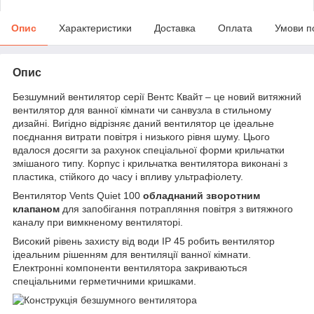
Опис
Характеристики
Доставка
Оплата
Умови п
Опис
Безшумний вентилятор серії Вентс Квайт – це новий витяжний
вентилятор для ванної кімнати чи санвузла в стильному
дизайні. Вигідно відрізняє даний вентилятор це ідеальне
поєднання витрати повітря і низького рівня шуму. Цього
вдалося досягти за рахунок спеціальної форми крильчатки
змішаного типу. Корпус і крильчатка вентилятора виконані з
пластика, стійкого до часу і впливу ультрафіолету.
Вентилятор Vents Quiet 100
обладнаний зворотним
клапаном
для запобігання потрапляння повітря з витяжного
каналу при вимкненому вентиляторі.
Високий рівень захисту від води IP 45 робить вентилятор
ідеальним рішенням для вентиляції ванної кімнати.
Електронні компоненти вентилятора закриваються
спеціальними герметичними кришками.