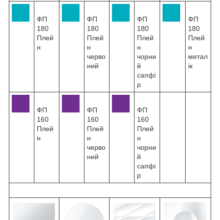
ФП
ФП
ФП
ФП
180
180
180
180
Плей
Плей
Плей
Плей
н
н
н
н
черво
чорни
метал
ний
й
ік
сапфі
р
ФП
ФП
ФП
160
160
160
Плей
Плей
Плей
н
н
н
черво
чорни
ний
й
сапфі
р