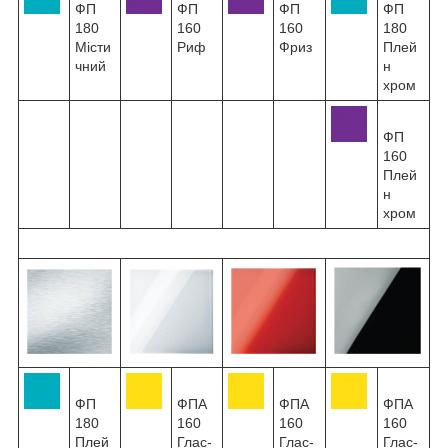
ФП
ФП
ФП
ФП
180
160
160
180
Місти
Риф
Фриз
Плей
чний
н
хром
ФП
160
Плей
н
хром
ФП
ФПА
ФПА
ФПА
180
160
160
160
Плей
Глас-
Глас-
Глас-