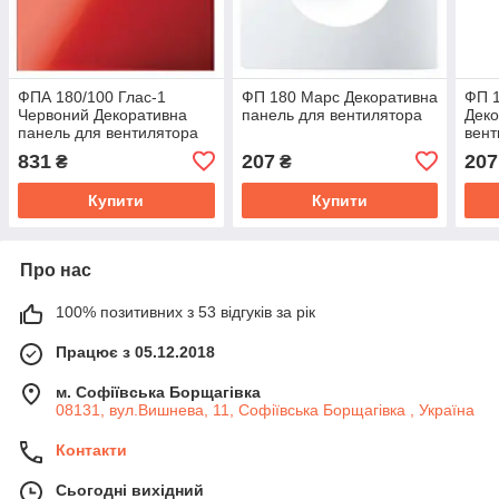
ФПА 180/100 Глас-1
ФП 180 Марс Декоративна
ФП 
Червоний Декоративна
панель для вентилятора
Деко
панель для вентилятора
вент
831
207
207
₴
₴
Купити
Купити
Про нас
100% позитивних з 53 відгуків за рік
Працює з 05.12.2018
м. Софіївська Борщагівка
08131, вул.Вишнева, 11, Софіївська Борщагівка , Україна
Контакти
Сьогодні вихідний