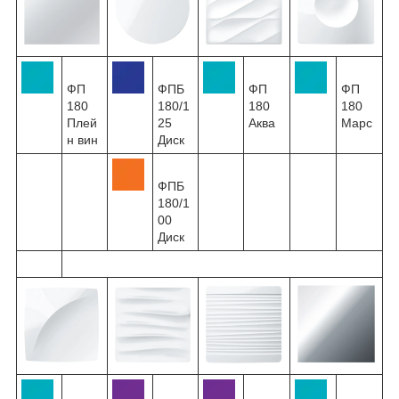
ФП
ФПБ
ФП
ФП
180
180/1
180
180
Плей
25
Аква
Марс
н вин
Диск
ФПБ
180/1
00
Диск