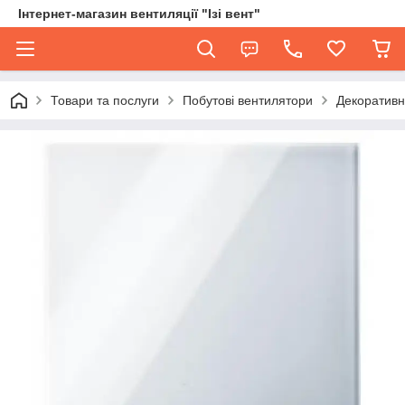
Інтернет-магазин вентиляції "Ізі вент"
Товари та послуги
Побутові вентилятори
Декоративн