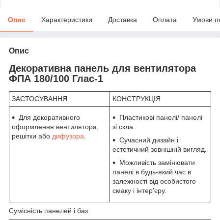
Опис
Характеристики
Доставка
Оплата
Умови п
Опис
Декоративна панель для вентилятора
ФПА 180/100 Глас-1
ЗАСТОСУВАННЯ
КОНСТРУКЦІЯ
Для декоративного
Пластикові панелі/ панелі
оформлення вентилятора,
зі скла.
решітки або
дифузора
.
Сучасний дизайн і
естетичний зовнішній вигляд.
Можливість замінювати
панелі в будь-який час в
залежності від особистого
смаку і інтер'єру.
Сумісність панелей і баз