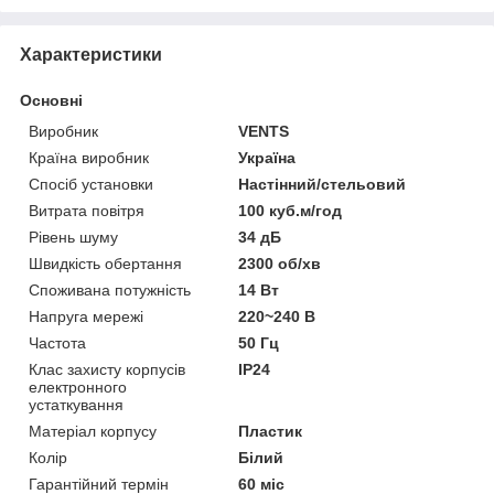
Характеристики
Основні
Виробник
VENTS
Країна виробник
Україна
Спосіб установки
Настінний/стельовий
Витрата повітря
100 куб.м/год
Рівень шуму
34 дБ
Швидкість обертання
2300 об/хв
Споживана потужність
14 Вт
Напруга мережі
220~240 В
Частота
50 Гц
Клас захисту корпусів
IP24
електронного
устаткування
Матеріал корпусу
Пластик
Колір
Білий
Гарантійний термін
60 міс