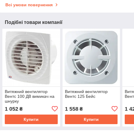
Всі умови повернення
Подібні товари компанії
Витяжний вентилятор
Витяжний вентилятор
Витя
Вентс 100 ДВ вимикач на
Вентс 125 Бейс
Вент
шнурку
1 052
1 558
1 4
₴
₴
Купити
Купити