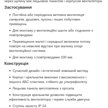
через щілину між лицьовою панеллю і корпусом вентилятора
Застосування
Постійна або періодична витяжна вентиляція
санвузлів, душових, кухонь і інших побутових
приміщень.
Для монтажу у вентиляційні шахти або з'єднання з
повітроводами.
Переміщення малої і середньої величини потоку
повітря на невеликі відстані при малому опорі
вентиляційної системи.
Для монтажу з повітроводами 100 мм.
Конструкція
Сучасний дизайн і естетичний зовнішній вигляд.
Корпус і крильчатка виконані з високоякісного і
міцного АБС пластика, стійкого до ультрафіолету.
Лицьова панель виготовлена з оргскла.
Конструкція крильчатки дозволяє підвищити
ефективність вентилятора і термін служби двигуна.
Ступінь захисту IP 24.