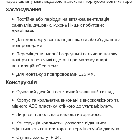
через щілину між лицьовою панеллю і корпусом вентилятора
Застосування
Постійна або періодична витяжна вентиляція
санвузлів, душових, кухонь і інших побутових
приміщень.
Для монтажу у вентиляційні шахти або з'єднання з
повітроводами.
Переміщення малої і середньої величини потоку
повітря на невеликі відстані при малому опорі
вентиляційної системи.
Для монтажу з повітроводами 125 мм.
Конструкція
Сучасний дизайн і естетичний зовнішній вигляд.
Корпус та крильчатка виконані з високоякісного та
міцного АБС пластику, стійкого до ультрафіолету.
Лицевая панель изготовлена из оргстекла.
Конструкція крильчатки дозволяє підвищити
ефективність вентилятора та термін служби двигуна.
Ступінь захисту ІР 24.