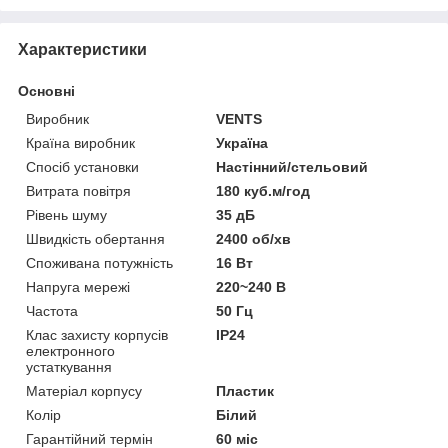
Характеристики
Основні
Виробник
VENTS
Країна виробник
Україна
Спосіб установки
Настінний/стельовий
Витрата повітря
180 куб.м/год
Рівень шуму
35 дБ
Швидкість обертання
2400 об/хв
Споживана потужність
16 Вт
Напруга мережі
220~240 В
Частота
50 Гц
Клас захисту корпусів
IP24
електронного
устаткування
Матеріал корпусу
Пластик
Колір
Білий
Гарантійний термін
60 міс