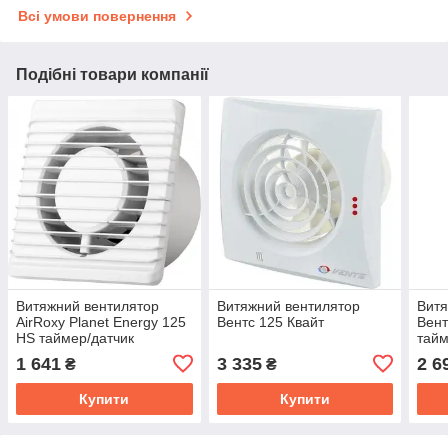
Всі умови повернення
Подібні товари компанії
Витяжний вентилятор
Витяжний вентилятор
Витя
AirRoxy Planet Energy 125
Вентс 125 Квайт
Вент
HS таймер/датчик
тай
вологості 140м³/год 14Вт
1 641
3 335
2 6
₴
₴
Купити
Купити