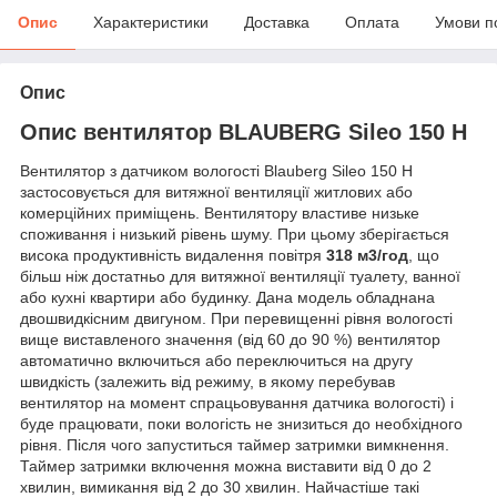
Опис
Характеристики
Доставка
Оплата
Умови п
Опис
Опис вентилятор BLAUBERG Sileo 150 H
Вентилятор з датчиком вологості Blauberg Sileo 150 H
застосовується для витяжної вентиляції житлових або
комерційних приміщень. Вентилятору властиве низьке
споживання і низький рівень шуму. При цьому зберігається
висока продуктивність видалення повітря
318 м
3
/год
, що
більш ніж достатньо для витяжної вентиляції туалету, ванної
або кухні квартири або будинку. Дана модель обладнана
двошвидкісним двигуном. При перевищенні рівня вологості
вище виставленого значення (від 60 до 90 %) вентилятор
автоматично включиться або переключиться на другу
швидкість (залежить від режиму, в якому перебував
вентилятор на момент спрацьовування датчика вологості) і
буде працювати, поки вологість не знизиться до необхідного
рівня. Після чого запуститься таймер затримки вимкнення.
Таймер затримки включення можна виставити від 0 до 2
хвилин, вимикання від 2 до 30 хвилин. Найчастіше такі