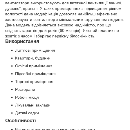
вентилятори використовують для витяжної вентиляції ванної,
душової, пральні. У таких приміщеннях з підвищеним рівнем
вологості дана модифікація дозволяє найбільш ефективно
застосовувати вентилятор з мінімальним втручанням людини.
Дана модель відрізняється високою надійністю, про що
свідчить гарантія до 5 років (60 місяців). Якісний пластик не
жовтіє з часом і зберігає первісну білосніжність.
Використання
Житлові приміщення
Квартири, будинки
Офісні приміщення
Підсобні приміщення
Торгові приміщення
Ресторани
Робочі місця
Лікувальні заклади
Дитячі садки
Особливості
Всі деталі вентилятора виконані з міцного