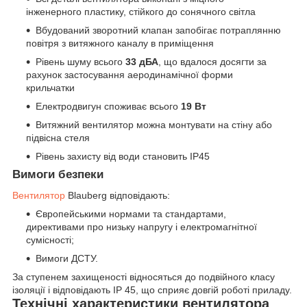
інженерного пластику, стійкого до сонячного світла
Вбудований зворотний клапан запобігає потраплянню
повітря з витяжного каналу в приміщення
Рівень шуму всього
33 дБА
, що вдалося досягти за
рахунок застосування аеродинамічної форми
крильчатки
Електродвигун споживає всього
19 Вт
Витяжний вентилятор можна монтувати на стіну або
підвісна стеля
Рівень захисту від води становить IP45
Вимоги безпеки
Вентилятор
Blauberg відповідають:
Європейськими нормами та стандартами,
директивами про низьку напругу і електромагнітної
сумісності;
Вимоги ДСТУ.
За ступенем захищеності відносяться до подвійного класу
ізоляції і відповідають IP 45, що сприяє довгій роботі приладу.
Технічні характеристики вентилятора