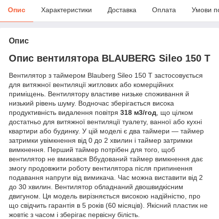
Опис
Характеристики
Доставка
Оплата
Умови п
Опис
Опис вентилятора BLAUBERG Sileo 150 T
Вентилятор з таймером Blauberg Sileo 150 T застосовується
для витяжної вентиляції житлових або комерційних
приміщень. Вентилятору властиве низьке споживання й
низький рівень шуму. Водночас зберігається висока
продуктивність видалення повітря
318 м
3
/год
, що цілком
достатньо для витяжної вентиляції туалету, ванної або кухні
квартири або будинку. У цій моделі є два таймери — таймер
затримки увімкнення від 0 до 2 хвилин і таймер затримки
вимкнення. Перший таймер потрібен для того, щоб
вентилятор не вмикався Вбудований таймер вимкнення дає
змогу продовжити роботу вентилятора після припинення
подавання напруги від вимикача. Час можна виставити від 2
до 30 хвилин. Вентилятор обладнаний двошвидкісним
двигуном. Ця модель вирізняється високою надійністю, про
що свідчить гарантія в 5 років (60 місяців). Якісний пластик не
жовтіє з часом і зберігає первісну білість.