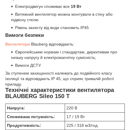
Електродвигун споживає все
19 Вт
Витяжний вентилятор можна монтувати в стіну або
підвісну стелю
Рівень захисту від води становить IP45
Вимоги безпеки
Вентилятори
Blauberg відповідають:
Європейським нормам і стандартам, директивам про
низьку напругу й електромагнітну сумісність;
Вимоги ДСТУ.
За ступенем захищеності належать до подвійного класу
ізоляції та відповідають IP 45, що сприяє тривалій роботі
приладу.
Технічні характеристики вентилятора
BLAUBERG Sileo 150 T
Напруга:
220 В
Споживана потужність:
17 / 19 Вт
Продуктивність:
225 / 318 м
3
/год