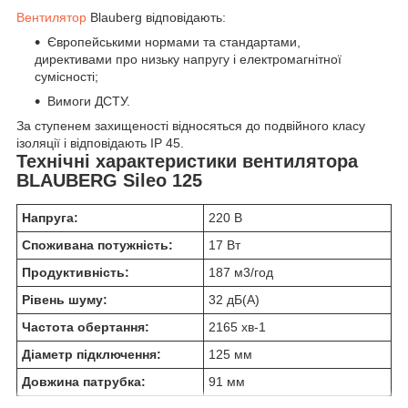
Вентилятор
Blauberg відповідають:
Європейськими нормами та стандартами,
директивами про низьку напругу і електромагнітної
сумісності;
Вимоги ДСТУ.
За ступенем захищеності відносяться до подвійного класу
ізоляції і відповідають IP 45.
Технічні характеристики вентилятора
BLAUBERG Sileo 125
Напруга:
220 В
Споживана потужність:
17 Вт
Продуктивність:
187 м
3
/год
Рівень шуму:
32 дБ(А)
Частота обертання:
2165 хв
-1
Діаметр підключення:
125 мм
Довжина патрубка:
91 мм