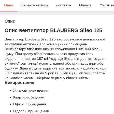
Опис
Характеристики
Доставка
Оплата
Умови п
Опис
Опис вентилятор BLAUBERG Sileo 125
Вентилятор Blauberg Sileo 125 застосовується для витяжної
вентиляції житлових або комерційних приміщень.
Вентилятору властиве низьке споживання і низький рівень
шуму. При цьому зберігається висока продуктивність
видалення повітря
187 м
3
/год
, що більш ніж достатньо для
витяжної вентиляції туалету, ванної або кухні квартири або
будинку. Дана модель відрізняється високою надійністю, про
що свідчить гарантія до 5 років (60 місяців). Якісний пластик
не жовтіє з часом і зберігає первісну білосніжність.
Використання
Житлові приміщення
Квартири, будинки
Офісні приміщення
Підсобні приміщення