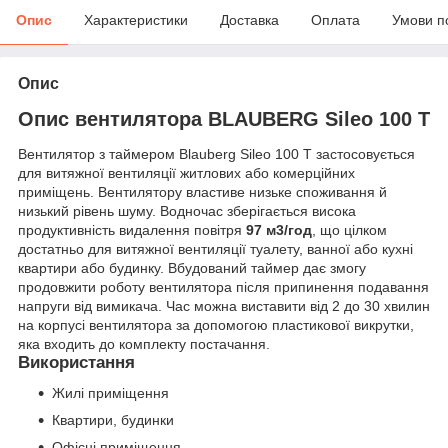
Опис
Характеристики
Доставка
Оплата
Умови п
Опис
Опис вентилятора BLAUBERG Sileo 100 T
Вентилятор з таймером Blauberg Sileo 100 T застосовується
для витяжної вентиляції житлових або комерційних
приміщень. Вентилятору властиве низьке споживання й
низький рівень шуму. Водночас зберігається висока
продуктивність видалення повітря
97 м
3
/год
, що цілком
достатньо для витяжної вентиляції туалету, ванної або кухні
квартири або будинку. Вбудований таймер дає змогу
продовжити роботу вентилятора після припинення подавання
напруги від вимикача. Час можна виставити від 2 до 30 хвилин
на корпусі вентилятора за допомогою пластикової викрутки,
яка входить до комплекту постачання.
Використання
Жилі приміщення
Квартири, будинки
Офісні приміщення