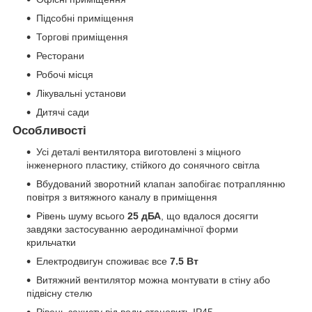
Підсобні приміщення
Торгові приміщення
Ресторани
Робочі місця
Лікувальні установи
Дитячі сади
Особливості
Усі деталі вентилятора виготовлені з міцного
інженерного пластику, стійкого до сонячного світла
Вбудований зворотний клапан запобігає потраплянню
повітря з витяжного каналу в приміщення
Рівень шуму всього
25 дБА
, що вдалося досягти
завдяки застосуванню аеродинамічної форми
крильчатки
Електродвигун споживає все
7.5 Вт
Витяжний вентилятор можна монтувати в стіну або
підвісну стелю
Рівень захисту від води становить IP45