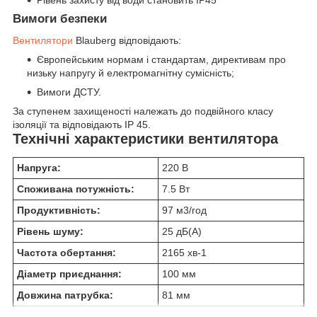
Вимоги безпеки
Вентилятори
Blauberg відповідають:
Європейським нормам і стандартам, директивам про
низьку напругу й електромагнітну сумісність;
Вимоги ДСТУ.
За ступенем захищеності належать до подвійного класу
ізоляції та відповідають IP 45.
Технічні характеристики вентилятора
Напруга:
220 В
Споживана потужність:
7.5 Вт
Продуктивність:
97 м
3
/год
Рівень шуму:
25 дБ(А)
Частота обертання:
2165 хв
-1
Діаметр приєднання:
100 мм
Довжина патрубка:
81 мм