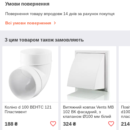
Умови повернення
Повернення товару впродовж 14 днів за рахунок покупця
Всі умови повернення
З цим товаром також замовляють
Коліно d 100 ВЕНТС 121
Витяжний ковпак Vents МВ
Пові
Пластивент
102 ВК фасадний, з
d100
клапаном Ø100 мм білий
плас
188
324
214
₴
₴