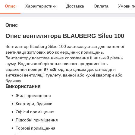
Опис
Характеристики
Доставка
Оплата
Умови п
Опис
Опис вентилятора BLAUBERG Sileo 100
Вентилятор Blauberg Sileo 100 застосовується для витяжної
вентиляції житлових або комерційних приміщень.
Вентилятору властиве низьке споживання й низький рівень
шуму. Водночас зберігається висока продуктивність
видалення повітря
97 м
3
/год
, що цілком достатньо для
витяжної вентиляції туалету, ванної або кухні квартири або
будинку.
Використання
Жилі приміщення
Квартири, будинки
Офісні приміщення
Підсобні приміщення
Торгові приміщення