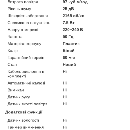
Витрата повітря
97 куб.м/год
Рівень шуму
25 дБ
Швидкість обертання
2165 об/хв
Споживана потужність
7.5 Вт
Напруга мережі
220~240 В
Частота
50 Гц
Матеріал корпусу
Пластик
Колір
Білий
Гарантійний термін
60 міс
Стан
Новий
Кабель живлення в
Ні
комплекті
Автоматичні жалюзі
Ні
Вимикач
Ні
Датчик руху
Ні
Датчик якості повітря
Ні
Додаткові функції
Датчик вологості
Ні
Таймер вимкнення
Ні