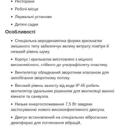
Ресторани
Робочі місця
Лікувальні установи
Дитячі садки
Особливості
Спеціальна аеродинамічна форма крильчатки
змішаного типу забезпечує велику витрату повітря й
низький рівень шуму.
Корпус і крильчатка виготовлені з міцного
високоякісного, стійкого до ультрафіолету пластику.
Вентилятор обладнаний зворотним клапаном для
запобігання зворотному потоку.
Високий рівень захисту від води IP 45 робить
вентилятор ідеальним рішенням для вентиляції ванної
кімнати та санвузла.
Низьке енергоспоживання 7,5 Вт завдяки
застосуванню нового високоефективного двигуна.
Двигун встановлений на спеціальних віброгасних
демпферах для поглинання вібрацій.