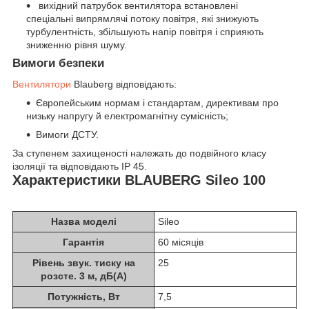
вихідний патрубок вентилятора встановлені
спеціальні випрямлячі потоку повітря, які знижують
турбулентність, збільшують напір повітря і сприяють
зниженню рівня шуму.
Вимоги безпеки
Вентилятори
Blauberg відповідають:
Європейським нормам і стандартам, директивам про
низьку напругу й електромагнітну сумісність;
Вимоги ДСТУ.
За ступенем захищеності належать до подвійного класу
ізоляції та відповідають IP 45.
Характеристики BLAUBERG Sileo 100
Назва моделі
Sileo
Гарантія
60 місяців
Рівень звук. тиску на
25
розсте. 3 м, дБ(А)
Потужність, Вт
7,5