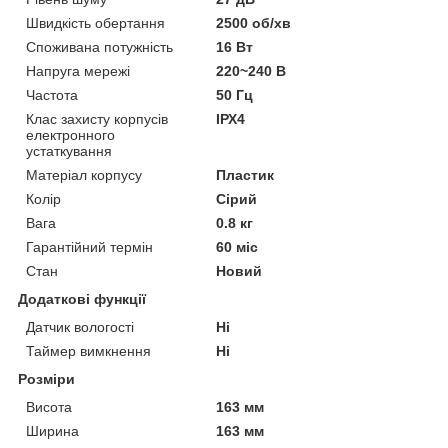
Швидкість обертання
2500 об/хв
Споживана потужність
16 Вт
Напруга мережі
220~240 В
Частота
50 Гц
Клас захисту корпусів
ІРХ4
електронного
устаткування
Матеріал корпусу
Пластик
Колір
Сірий
Вага
0.8 кг
Гарантійний термін
60 міс
Стан
Новий
Додаткові функції
Датчик вологості
Ні
Таймер вимкнення
Ні
Розміри
Висота
163 мм
Ширина
163 мм