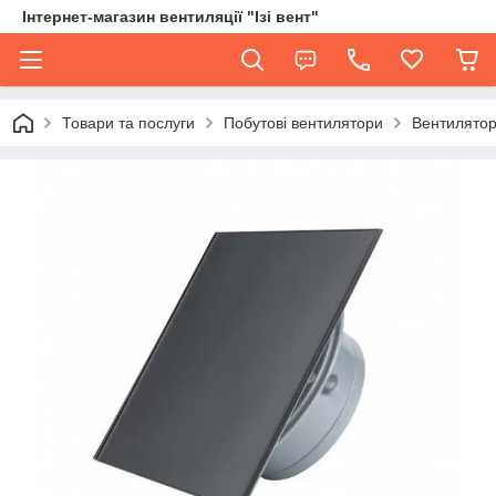
Інтернет-магазин вентиляції "Ізі вент"
Товари та послуги
Побутові вентилятори
Вентилятор