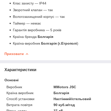
Клас захисту — IP44
Зворотний клапан — так
Вологозахищений корпус — так
Таймер — немає
Гарантія виробника — 5 років
Країна бренда
Болгарія
Країна-виробник
Болгарія (г.Етрополі
)
Приховати
Характеристики
Основні
Виробник
MMotors JSC
Країна виробник
Болгарія
Спосіб установки
Настінний/стельовий
Витрата повітря
90 куб.м/год
Рівень шуму
27 дБ