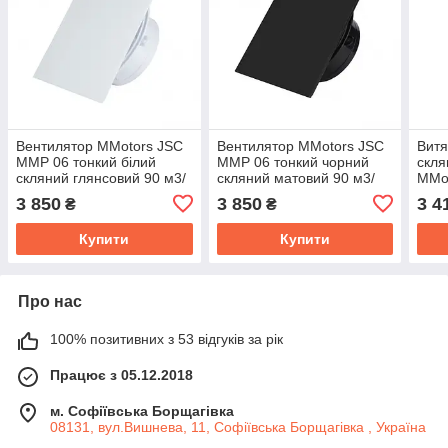
Вентилятор MMotors JSC
Вентилятор MMotors JSC
Витя
MMP 06 тонкий білий
MMP 06 тонкий чорний
скля
скляний глянсовий 90 м3/
скляний матовий 90 м3/
MMot
год
год
м3/г
3 850
3 850
3 4
₴
₴
кла
Купити
Купити
Про нас
100% позитивних з 53 відгуків за рік
Працює з 05.12.2018
м. Софіївська Борщагівка
08131, вул.Вишнева, 11, Софіївська Борщагівка , Україна