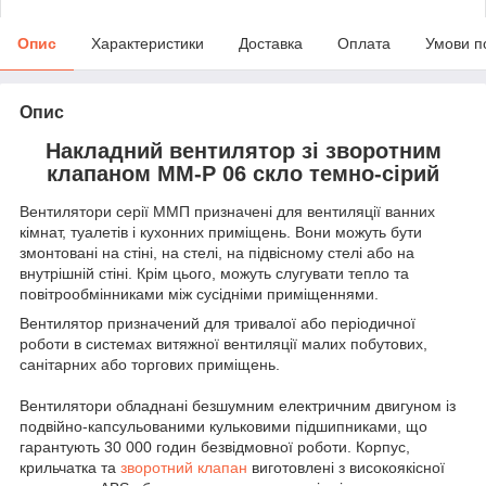
Опис
Характеристики
Доставка
Оплата
Умови п
Опис
Накладний вентилятор зі зворотним
клапаном MM-P 06 скло темно-сірий
Вентилятори серії ММП призначені для вентиляції ванних
кімнат, туалетів і кухонних приміщень. Вони можуть бути
змонтовані на стіні, на стелі, на підвісному стелі або на
внутрішній стіні. Крім цього, можуть слугувати тепло та
повітрообмінниками між сусідніми приміщеннями.
Вентилятор призначений для тривалої або періодичної
роботи в системах витяжної вентиляції малих побутових,
санітарних або торгових приміщень.
Вентилятори обладнані безшумним електричним двигуном із
подвійно-капсульованими кульковими підшипниками, що
гарантують 30 000 годин безвідмовної роботи. Корпус,
крильчатка та
зворотний клапан
виготовлені з високоякісної