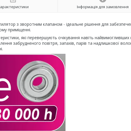
арактеристики
Інформація для замовлення
илятор з зворотним клапаном - ідеальне рішення для забезпече
ому приміщенні.
ристики, які перевершують очікування навіть найвимогливіших к
ння забрудненого повітря, запахів, парів та надлишкової волог
і.