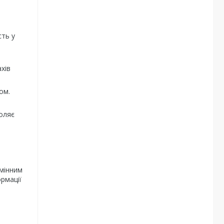
сть у
хів
ом.
оляє
мінним
рмації