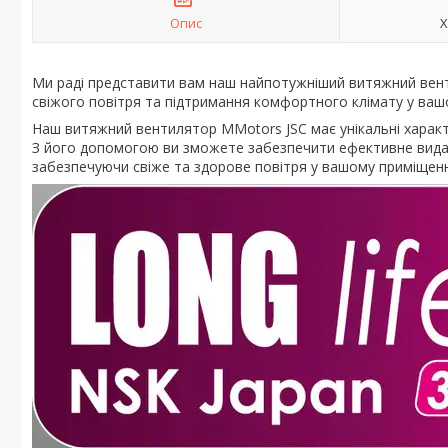
Опис
Х
Ми раді представити вам наш найпотужніший витяжний вент
свіжого повітря та підтримання комфортного клімату у ваш
Наш витяжний вентилятор MMotors JSC має унікальні характе
З його допомогою ви зможете забезпечити ефективне видале
забезпечуючи свіже та здорове повітря у вашому приміщенн