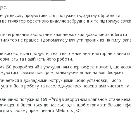
JSC:
ечує високу продуктивність і потужність, здатну обробляти
ш вентилятор ефективно видаляє забруднення та підтримує свіжі
 інтегрованим зворотним клапаном, який дозволяє запобігати
тилятор не працює, і допомагає уникнути проникнення пилу, запа
ше високоякісні продукти, і наш витяжний вентилятор не є винятк
овічність та надійність його роботи.
s JSC розроблений з урахуванням енергоефективності, що дозв
жуватися свіжим повітрям, мінімізуючи вплив на ваш бюджет.
ачається з докладними інструкціями щодо установки, і його
тувати його роботу та насолоджуватися перевагами чистого та
звичайно потужний 169 м³/год з зворотним клапаном стане неза
иміщенні. Зверніться до нас сьогодні, щоб отримати більше інфо
ітря у своєму приміщенні з MMotors JSC!