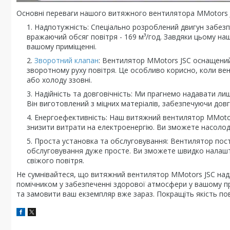
Основні переваги нашого витяжного вентилятора MMotors 
Надпотужність: Спеціально розроблений двигун забезп
вражаючий обсяг повітря - 169 м³/год. Завдяки цьому на
вашому приміщенні.
Зворотний клапан
: Вентилятор MMotors JSC оснащений
зворотному руху повітря. Це особливо корисно, коли вен
або холоду ззовні.
Надійність та довговічність: Ми прагнемо надавати ли
Він виготовлений з міцних матеріалів, забезпечуючи довг
Енергоефективність: Наш витяжний вентилятор MMotor
знизити витрати на електроенергію. Ви зможете насолод
Проста установка та обслуговування: Вентилятор пост
обслуговування дуже просте. Ви зможете швидко налаш
свіжого повітря.
Не сумнівайтеся, що витяжний вентилятор MMotors JSC над
помічником у забезпеченні здорової атмосфери у вашому пр
та замовити ваш екземпляр вже зараз. Покращіть якість пов