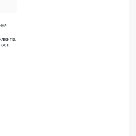
ння
лієнтів.
ості,