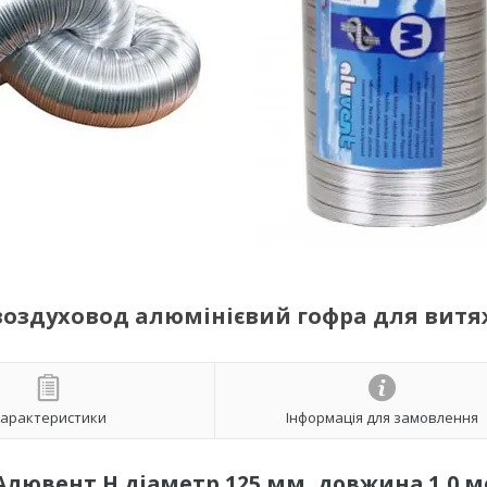
й воздуховод алюмінієвий гофра для вит
арактеристики
Інформація для замовлення
Алювент Н діаметр 125 мм, довжина 1,0 м