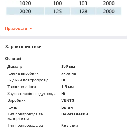
Приховати
Характеристики
Основні
Діаметр
150 мм
Країна виробник
Україна
Гнучкий повітропровід
Ні
Товщина стінки
1.5 мм
Звукоізоляція воздуховода
Ні
Виробник
VENTS
Колір
Білий
Тип повітровода за
Неметалевий
матеріалом
Тип повітровода за
Круглий