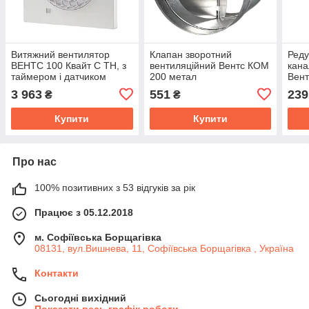
Витяжний вентилятор
Клапан зворотний
Реду
ВЕНТС 100 Квайт C TH, з
вентиляційний Вентс КОМ
кана
таймером і датчиком
200 метал
Вент
вологості
3 963
551
239
₴
₴
Купити
Купити
Про нас
100% позитивних з 53 відгуків за рік
Працює з 05.12.2018
м. Софіївська Борщагівка
08131, вул.Вишнева, 11, Софіївська Борщагівка , Україна
Контакти
Сьогодні вихідний
Показати весь графік роботи