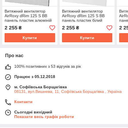
Витяжний вентилятор
Витяжний вентилятор
Витя
AirRoxy dRim 125 S BB
AirRoxy dRim 125 S BB
AirR
панель пластик алюміній
панель пластик білий
пане
матовий 140м³/год 14Вт
глянець 140м³/год 14Вт
140м
2 255
2 255
2 2
₴
₴
Купити
Купити
Про нас
100% позитивних з 53 відгуків за рік
Працює з 05.12.2018
м. Софіївська Борщагівка
08131, вул.Вишнева, 11, Софіївська Борщагівка , Україна
Контакти
Сьогодні вихідний
Показати весь графік роботи