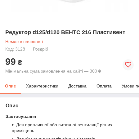
Редуктор d125/d120 ВЕНТС 216 Пластивент
Немає в наявності
Код: 3128
Роздріб
99
₴
Мінімальна сума замовлення на сайті — 300 ₴
Опис
Характеристики
Доставка
Оплата
Умови п
Опис
Застосування
Для припливної або витяжної вентиляції різних
приміщень.
Для з'єднання каналів різних діаметрів.