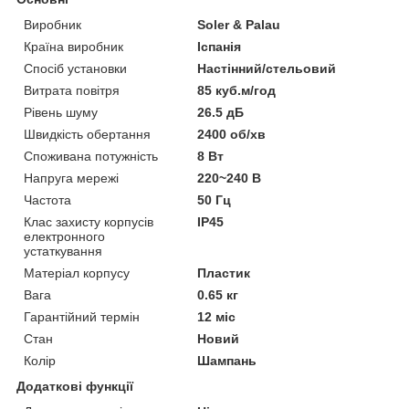
Виробник
Soler & Palau
Країна виробник
Іспанія
Спосіб установки
Настінний/стельовий
Витрата повітря
85 куб.м/год
Рівень шуму
26.5 дБ
Швидкість обертання
2400 об/хв
Споживана потужність
8 Вт
Напруга мережі
220~240 В
Частота
50 Гц
Клас захисту корпусів
IP45
електронного
устаткування
Матеріал корпусу
Пластик
Вага
0.65 кг
Гарантійний термін
12 міс
Стан
Новий
Колір
Шампань
Додаткові функції