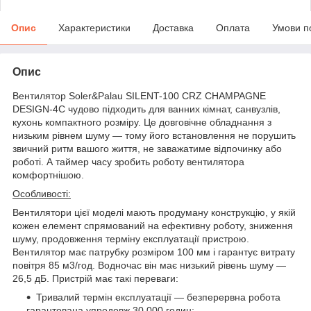
Опис
Характеристики
Доставка
Оплата
Умови п
Опис
Вентилятор Soler&Palau SILENT-100 CRZ CHAMPAGNE
DESIGN-4C чудово підходить для ванних кімнат, санвузлів,
кухонь компактного розміру. Це довговічне обладнання з
низьким рівнем шуму — тому його встановлення не порушить
звичний ритм вашого життя, не заважатиме відпочинку або
роботі. А таймер часу зробить роботу вентилятора
комфортнішою.
Особливості:
Вентилятори цієї моделі мають продуману конструкцію, у якій
кожен елемент спрямований на ефективну роботу, зниження
шуму, продовження терміну експлуатації пристрою.
Вентилятор має патрубку розміром 100 мм і гарантує витрату
повітря 85 м3/год. Водночас він має низький рівень шуму —
26,5 дБ. Пристрій має такі переваги:
Тривалий термін експлуатації — безперервна робота
гарантована упродовж 30 000 годин;