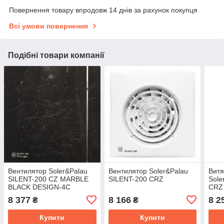
Повернення товару впродовж 14 днів за рахунок покупця
Всі умови повернення
Подібні товари компанії
Вентилятор Soler&Palau
Вентилятор Soler&Palau
Витя
SILENT-200 CZ MARBLE
SILENT-200 CRZ
Sole
BLACK DESIGN-4C
CRZ
DESI
8 377
8 166
8 2
₴
₴
Купити
Купити