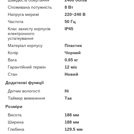
Швидкість обертання
2400 об/хв
Споживана потужність
8 Вт
Напруга мережі
220~240 В
Частота
50 Гц
Клас захисту корпусів
IP45
електронного
устаткування
Матеріал корпусу
Пластик
Колір
Чорний
Вага
0.65 кг
Гарантійний термін
12 міс
Стан
Новий
Додаткові функції
Датчик вологості
Ні
Таймер вимкнення
Так
Розміри
Висота
188 мм
Ширина
188 мм
Глибина
129.5 мм