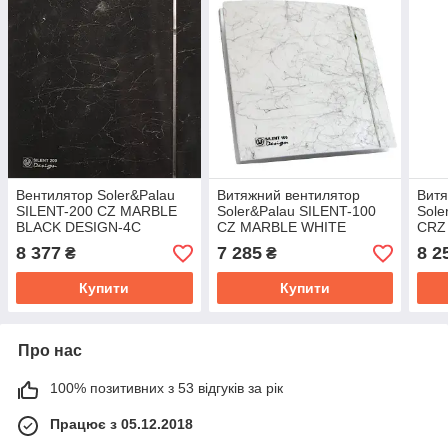
Вентилятор Soler&Palau
Витяжний вентилятор
Витя
SILENT-200 CZ MARBLE
Soler&Palau SILENT-100
Sole
BLACK DESIGN-4C
CZ MARBLE WHITE
CRZ
DESIGN - 4C
DESI
8 377
7 285
8 2
₴
₴
Купити
Купити
Про нас
100% позитивних з 53 відгуків за рік
Працює з 05.12.2018