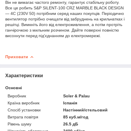
Він не вимагає частого ремонту, гарантує стабільну роботу.
Все це робить S&P SILENT-100 CRZ MARBLE BLACK DESIGN
— 4C (230V 50) потрібним серед наших покупців. Періодично
вентилятор потрібно очищати від забруднень на крильчатках і
решітці. Вимкніть його від електроживлення, а потім протріть
ганчірочкою з мильним розчином. Дайте поверхні повністю
висохнути перед під'єднанням до електромережі.
Приховати
Характеристики
Основні
Виробник
Soler & Palau
Країна виробник
Іспанія
Спосіб установки
Настінний/стельовий
Витрата повітря
85 куб.м/год
Рівень шуму
26.5 дБ