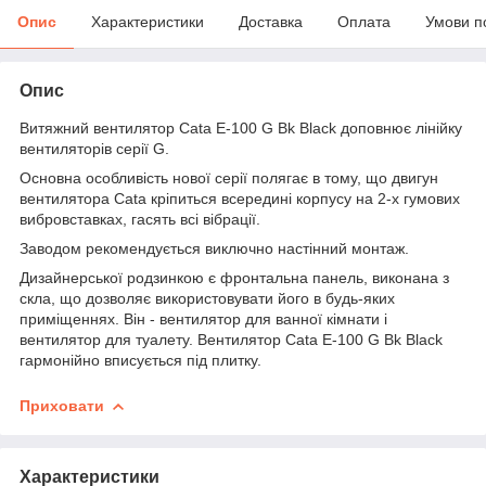
Опис
Характеристики
Доставка
Оплата
Умови п
Опис
Витяжний вентилятор Cata E-100 G Bk Black доповнює лінійку
вентиляторів серії G.
Основна особливість нової серії полягає в тому, що двигун
вентилятора Cata кріпиться всередині корпусу на 2-х гумових
вибровставках, гасять всі вібрації.
Заводом рекомендується виключно настінний монтаж.
Дизайнерської родзинкою є фронтальна панель, виконана з
скла, що дозволяє використовувати його в будь-яких
приміщеннях. Він - вентилятор для ванної кімнати і
вентилятор для туалету. Вентилятор Cata E-100 G Bk Black
гармонійно вписується під плитку.
Приховати
Характеристики