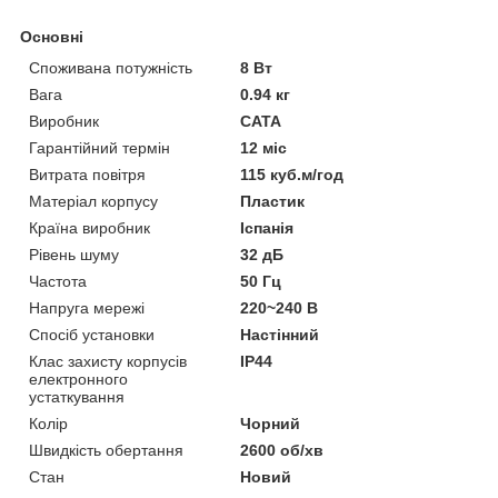
Основні
Споживана потужність
8 Вт
Вага
0.94 кг
Виробник
CATA
Гарантійний термін
12 міс
Витрата повітря
115 куб.м/год
Матеріал корпусу
Пластик
Країна виробник
Іспанія
Рівень шуму
32 дБ
Частота
50 Гц
Напруга мережі
220~240 В
Спосіб установки
Настінний
Клас захисту корпусів
IP44
електронного
устаткування
Колір
Чорний
Швидкість обертання
2600 об/хв
Стан
Новий