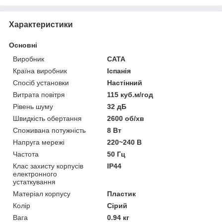
Характеристики
Основні
Виробник
CATA
Країна виробник
Іспанія
Спосіб установки
Настінний
Витрата повітря
115 куб.м/год
Рівень шуму
32 дБ
Швидкість обертання
2600 об/хв
Споживана потужність
8 Вт
Напруга мережі
220~240 В
Частота
50 Гц
Клас захисту корпусів
IP44
електронного
устаткування
Матеріал корпусу
Пластик
Колір
Сірий
Вага
0.94 кг