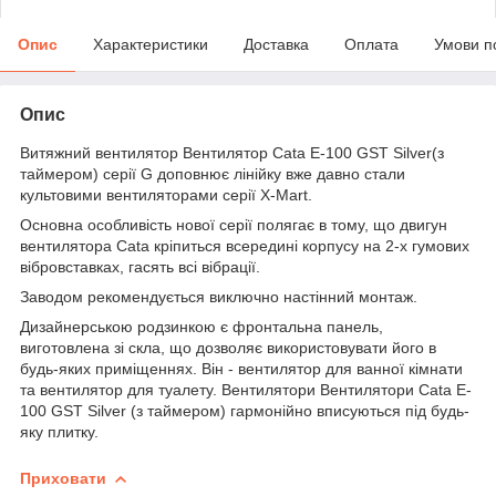
Опис
Характеристики
Доставка
Оплата
Умови п
Опис
Витяжний вентилятор Вентилятор Cata E-100 GST Silver(з
таймером) серії G доповнює лінійку вже давно стали
культовими вентиляторами серії X-Mart.
Основна особливість нової серії полягає в тому, що двигун
вентилятора Cata кріпиться всередині корпусу на 2-х гумових
вібровставках, гасять всі вібрації.
Заводом рекомендується виключно настінний монтаж.
Дизайнерською родзинкою є фронтальна панель,
виготовлена зі скла, що дозволяє використовувати його в
будь-яких приміщеннях. Він - вентилятор для ванної кімнати
та вентилятор для туалету. Вентилятори Вентилятори Cata E-
100 GST Silver (з таймером) гармонійно вписуються під будь-
яку плитку.
Приховати