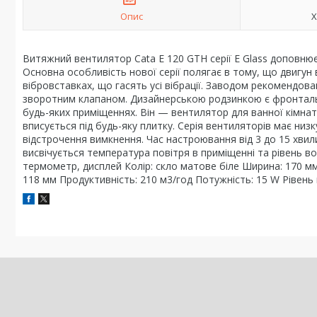
Опис
Х
Витяжний вентилятор Cata E 120 GTH серії Е Glass доповнює
Основна особливість нової серії полягає в тому, що двигун 
вібровставках, що гасять усі вібрації. Заводом рекомендо
зворотним клапаном. Дизайнерською родзинкою є фронтальн
будь-яких приміщеннях. Він — вентилятор для ванної кімна
вписується під будь-яку плитку. Серія вентиляторів має низ
відстрочення вимкнення. Час настроювання від 3 до 15 хвил
висвічується температура повітря в приміщенні та рівень во
термометр, дисплей Колір: скло матове біле Ширина: 170 м
118 мм Продуктивність: 210 м3/год Потужність: 15 W Рівень