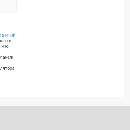
.
аднаний
його в
нійно
 панелі
илятора: