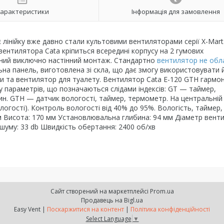
арактеристики
Інформація для замовлення
 лінійку вже давно стали культовими вентиляторами серії X-Mart
вентилятора Cata кріпиться всередині корпусу на 2 гумових
ваний виключно настінний монтаж. Стандартно
вентилятор не обл
а панель, виготовлена зі скла, що дає змогу використовувати 
ти та вентилятор для туалету. Вентилятор Cata E-120 GTH гармо
ку параметрів, що позначаються слідами індексів: GT — таймер,
ин. GTH — датчик вологості, таймер, термометр. На центральній
логості). Контроль вологості від 40% до 95%. Вологість, таймер,
м Висота: 170 мм Установлювальна глибина: 94 мм Діаметр вент
 шуму: 33 db Швидкість обертання: 2400 об/хв
Сайт створений на маркетплейсі
Prom.ua
Продавець на Bigl.ua
Easy Vent |
Поскаржитися на контент
|
Політика конфіденційності
Select Language
▼