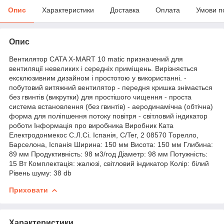
Опис
Характеристики
Доставка
Оплата
Умови п
Опис
Вентилятор CATA X-MART 10 matic призначений для
вентиляції невеликих і середніх приміщень. Вирізняється
ексклюзивним дизайном і простотою у використанні. -
побутовий витяжний вентилятор - передня кришка знімається
без гвинтів (викрутки) для простішого чищення - проста
система встановлення (без гвинтів) - аеродинамічна (обтічна)
форма для поліпшення потоку повітря - світловий індикатор
роботи Інформація про виробника Виробник Ката
Електродонмекос С.Л.Сі. Іспанія, C/Ter, 2 08570 Торелло,
Барселона, Іспанія Ширина: 150 мм Висота: 150 мм Глибина:
89 мм Продуктивність: 98 м3/год Діаметр: 98 мм Потужність:
15 Вт Комплектація: жалюзі, світловий індикатор Колір: білий
Рівень шуму: 38 db
Приховати
Характеристики