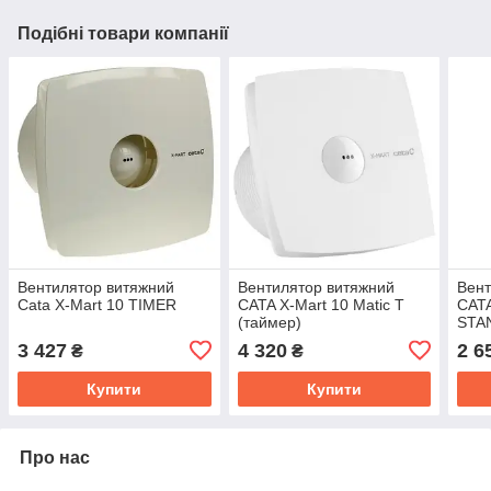
Подібні товари компанії
Вентилятор витяжний
Вентилятор витяжний
Вент
Cata X-Mart 10 TIMER
CATA X-Mart 10 Matic T
CAT
(таймер)
STA
3 427
4 320
2 6
₴
₴
Купити
Купити
Про нас