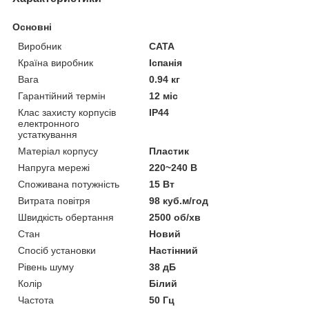
Основні
Виробник
CATA
Країна виробник
Іспанія
Вага
0.94 кг
Гарантійний термін
12 міс
Клас захисту корпусів
IP44
електронного
устаткування
Матеріал корпусу
Пластик
Напруга мережі
220~240 В
Споживана потужність
15 Вт
Витрата повітря
98 куб.м/год
Швидкість обертання
2500 об/хв
Стан
Новий
Спосіб установки
Настінний
Рівень шуму
38 дБ
Колір
Білий
Частота
50 Гц