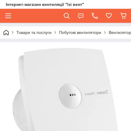
Інтернет-магазин вентиляції "Ізі вент"
Товари та послуги
Побутові вентилятори
Вентилятор