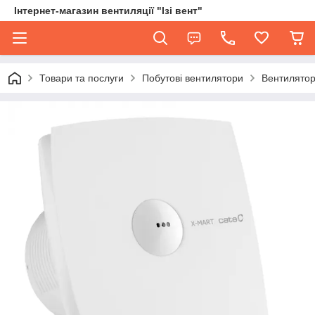
Інтернет-магазин вентиляції "Ізі вент"
Товари та послуги
Побутові вентилятори
Вентилятор