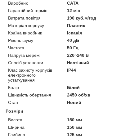
Виробник
CATA
Гарантійний термін
12 міс
Витрата повітря
190 куб.м/год
Матеріал корпусу
Пластик
Країна виробник
Іспанія
Рівень шуму
40 дБ
Частота
50 Гц
Напруга мережі
220~240 В
Спосіб установки
Настінний
Клас захисту корпусів
IP44
електронного
устаткування
Колір
Білий
Швидкість обертання
2450 об/хв
Стан
Новий
Розміри
Висота
150 мм
Ширина
150 мм
Глибина
125 мм