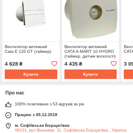
Вентилятор витяжний
Вентилятор витяжний
Вент
Cata E 120 GT (таймер)
CATA X-MART 10 HYGRO
CATA
(таймер, датчик вологості)
4 628
4 435
3 0
₴
₴
Купити
Купити
Про нас
100% позитивних з 53 відгуків за рік
Працює з 05.12.2018
м. Софіївська Борщагівка
08131, вул.Вишнева, 11, Софіївська Борщагівка , Україна