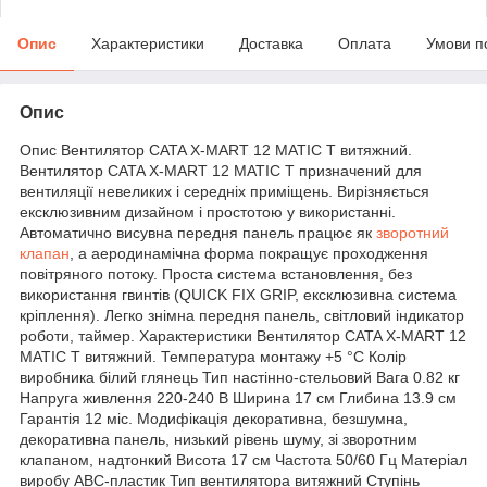
Опис
Характеристики
Доставка
Оплата
Умови п
Опис
Опис Вентилятор CATA X-MART 12 MATIC Т витяжний.
Вентилятор CATA X-MART 12 MATIC Т призначений для
вентиляції невеликих і середніх приміщень. Вирізняється
ексклюзивним дизайном і простотою у використанні.
Автоматично висувна передня панель працює як
зворотний
клапан
, а аеродинамічна форма покращує проходження
повітряного потоку. Проста система встановлення, без
використання гвинтів (QUICK FIX GRIP, ексклюзивна система
кріплення). Легко знімна передня панель, світловий індикатор
роботи, таймер. Характеристики Вентилятор CATA X-MART 12
MATIC Т витяжний. Температура монтажу +5 °C Колір
виробника білий глянець Тип настінно-стельовий Вага 0.82 кг
Напруга живлення 220-240 В Ширина 17 см Глибина 13.9 см
Гарантія 12 міс. Модифікація декоративна, безшумна,
декоративна панель, низький рівень шуму, зі зворотним
клапаном, надтонкий Висота 17 см Частота 50/60 Гц Матеріал
виробу АВС-пластик Тип вентилятора витяжний Ступінь