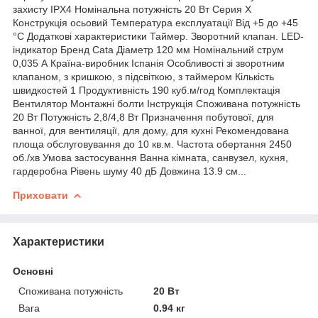
захисту IPX4 Номінальна потужність 20 Вт Серия X
Конструкція осьовий Температура експлуатації Від +5 до +45
°C Додаткові характеристики Таймер. Зворотний клапан. LED-
індикатор Бренд Cata Діаметр 120 мм Номінальний струм
0,035 А Країна-виробник Іспанія Особливості зі зворотним
клапаном, з кришкою, з підсвіткою, з таймером Кількість
швидкостей 1 Продуктивність 190 куб.м/год Комплектація
Вентилятор Монтажні болти Інструкція Споживана потужність
20 Вт Потужність 2,8/4,8 Вт Призначення побутової, для
ванної, для вентиляції, для дому, для кухні Рекомендована
площа обслуговування до 10 кв.м. Частота обертання 2450
об./хв Умова застосування Ванна кімната, санвузел, кухня,
гардеробна Рівень шуму 40 дБ Довжина 13.9 см...
Приховати
Характеристики
Основні
Споживана потужність
20 Вт
Вага
0.94 кг