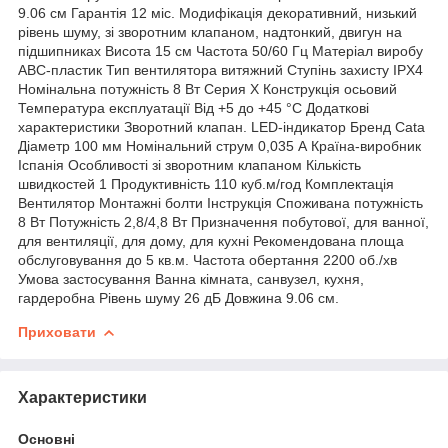
9.06 см Гарантія 12 міс. Модифікація декоративний, низький
рівень шуму, зі зворотним клапаном, надтонкий, двигун на
підшипниках Висота 15 см Частота 50/60 Гц Матеріал виробу
АВС-пластик Тип вентилятора витяжний Ступінь захисту IPX4
Номінальна потужність 8 Вт Серия X Конструкція осьовий
Температура експлуатації Від +5 до +45 °C Додаткові
характеристики Зворотний клапан. LED-індикатор Бренд Cata
Діаметр 100 мм Номінальний струм 0,035 А Країна-виробник
Іспанія Особливості зі зворотним клапаном Кількість
швидкостей 1 Продуктивність 110 куб.м/год Комплектація
Вентилятор Монтажні болти Інструкція Споживана потужність
8 Вт Потужність 2,8/4,8 Вт Призначення побутової, для ванної,
для вентиляції, для дому, для кухні Рекомендована площа
обслуговування до 5 кв.м. Частота обертання 2200 об./хв
Умова застосування Ванна кімната, санвузел, кухня,
гардеробна Рівень шуму 26 дБ Довжина 9.06 см.
Приховати
Характеристики
Основні