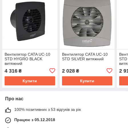
Вентилятор CATA UC-10
Вентилятор CATA UC-10
Вент
STD HYGRO BLACK
STD SILVER витяжний
STD
витяжний
вит
4 316
2 028
2 9
₴
₴
Купити
Купити
Про нас
100% позитивних з 53 відгуків за рік
Працює з 05.12.2018