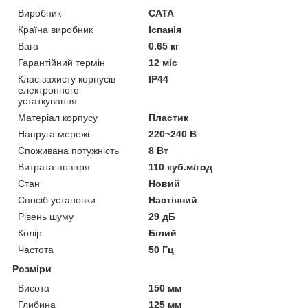
Виробник
CATA
Країна виробник
Іспанія
Вага
0.65 кг
Гарантійний термін
12 міс
Клас захисту корпусів
IP44
електронного
устаткування
Матеріал корпусу
Пластик
Напруга мережі
220~240 В
Споживана потужність
8 Вт
Витрата повітря
110 куб.м/год
Стан
Новий
Спосіб установки
Настінний
Рівень шуму
29 дБ
Колір
Білий
Частота
50 Гц
Розміри
Висота
150 мм
Глибина
125 мм