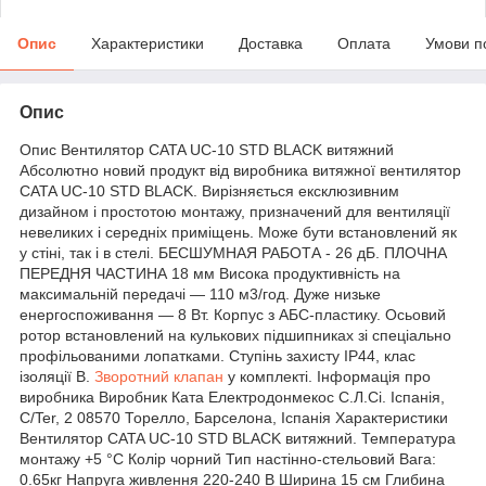
Опис
Характеристики
Доставка
Оплата
Умови п
Опис
Опис Вентилятор CATA UC-10 STD BLACK витяжний
Абсолютно новий продукт від виробника витяжної вентилятор
CATA UC-10 STD BLACK. Вирізняється ексклюзивним
дизайном і простотою монтажу, призначений для вентиляції
невеликих і середніх приміщень. Може бути встановлений як
у стіні, так і в стелі. БЕСШУМНАЯ РАБОТА - 26 дБ. ПЛОЧНА
ПЕРЕДНЯ ЧАСТИНА 18 мм Висока продуктивність на
максимальній передачі — 110 м3/год. Дуже низьке
енергоспоживання — 8 Вт. Корпус з АБС-пластику. Осьовий
ротор встановлений на кулькових підшипниках зі спеціально
профільованими лопатками. Ступінь захисту IP44, клас
ізоляції B.
Зворотний клапан
у комплекті. Інформація про
виробника Виробник Ката Електродонмекос С.Л.Сі. Іспанія,
C/Ter, 2 08570 Торелло, Барселона, Іспанія Характеристики
Вентилятор CATA UC-10 STD BLACK витяжний. Температура
монтажу +5 °C Колір чорний Тип настінно-стельовий Вага:
0.65кг Напруга живлення 220-240 В Ширина 15 см Глибина