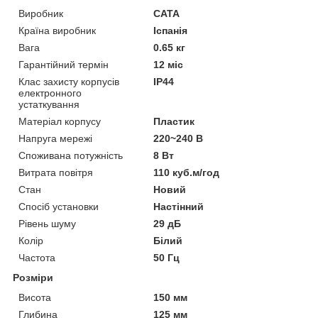
Виробник
CATA
Країна виробник
Іспанія
Вага
0.65 кг
Гарантійний термін
12 міс
Клас захисту корпусів
IP44
електронного
устаткування
Матеріал корпусу
Пластик
Напруга мережі
220~240 В
Споживана потужність
8 Вт
Витрата повітря
110 куб.м/год
Стан
Новий
Спосіб установки
Настінний
Рівень шуму
29 дБ
Колір
Білий
Частота
50 Гц
Розміри
Висота
150 мм
Глибина
125 мм