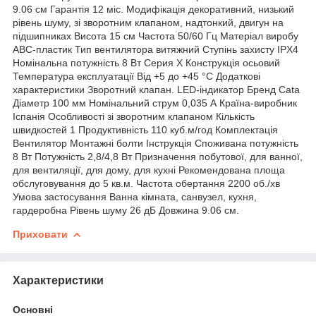
9.06 см Гарантія 12 міс. Модифікація декоративний, низький
рівень шуму, зі зворотним клапаном, надтонкий, двигун на
підшипниках Висота 15 см Частота 50/60 Гц Матеріал виробу
АВС-пластик Тип вентилятора витяжний Ступінь захисту IPX4
Номінальна потужність 8 Вт Серия X Конструкція осьовий
Температура експлуатації Від +5 до +45 °C Додаткові
характеристики Зворотний клапан. LED-індикатор Бренд Cata
Діаметр 100 мм Номінальний струм 0,035 А Країна-виробник
Іспанія Особливості зі зворотним клапаном Кількість
швидкостей 1 Продуктивність 110 куб.м/год Комплектація
Вентилятор Монтажні болти Інструкція Споживана потужність
8 Вт Потужність 2,8/4,8 Вт Призначення побутової, для ванної,
для вентиляції, для дому, для кухні Рекомендована площа
обслуговування до 5 кв.м. Частота обертання 2200 об./хв
Умова застосування Ванна кімната, санвузел, кухня,
гардеробна Рівень шуму 26 дБ Довжина 9.06 см.
Приховати
Характеристики
Основні