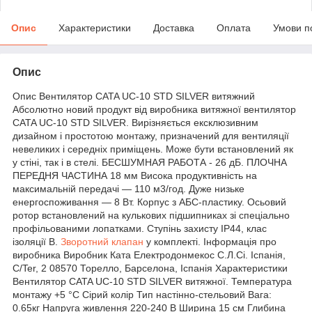
Опис
Характеристики
Доставка
Оплата
Умови п
Опис
Опис Вентилятор CATA UC-10 STD SILVER витяжний
Абсолютно новий продукт від виробника витяжної вентилятор
CATA UC-10 STD SILVER. Вирізняється ексклюзивним
дизайном і простотою монтажу, призначений для вентиляції
невеликих і середніх приміщень. Може бути встановлений як
у стіні, так і в стелі. БЕСШУМНАЯ РАБОТА - 26 дБ. ПЛОЧНА
ПЕРЕДНЯ ЧАСТИНА 18 мм Висока продуктивність на
максимальній передачі — 110 м3/год. Дуже низьке
енергоспоживання — 8 Вт. Корпус з АБС-пластику. Осьовий
ротор встановлений на кулькових підшипниках зі спеціально
профільованими лопатками. Ступінь захисту IP44, клас
ізоляції B.
Зворотний клапан
у комплекті. Інформація про
виробника Виробник Ката Електродонмекос С.Л.Сі. Іспанія,
C/Ter, 2 08570 Торелло, Барселона, Іспанія Характеристики
Вентилятор CATA UC-10 STD SILVER витяжної. Температура
монтажу +5 °C Сірий колір Тип настінно-стельовий Вага:
0.65кг Напруга живлення 220-240 В Ширина 15 см Глибина