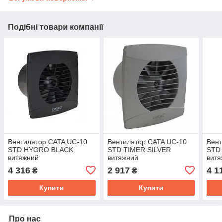
Подібні товари компанії
Вентилятор CATA UC-10
Вентилятор CATA UC-10
Вент
STD HYGRO BLACK
STD TIMER SILVER
STD
витяжний
витяжний
вит
4 316
2 917
4 1
₴
₴
Купити
Купити
Про нас