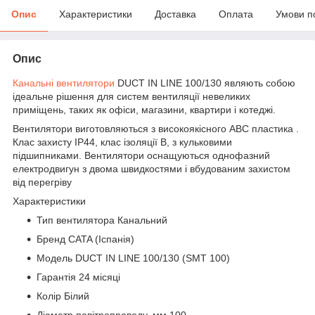
Опис
Характеристики
Доставка
Оплата
Умови п
Опис
Канальні вентилятори
DUCT IN LINE 100/130 являють собою
ідеальне рішення для систем вентиляції невеликих
приміщень, таких як офіси, магазини, квартири і котеджі.
Вентилятори виготовляються з високоякісного АВС пластика .
Клас захисту IP44, клас ізоляції B, з кульковими
підшипниками. Вентилятори оснащуються однофазний
електродвигун з двома швидкостями і вбудованим захистом
від перегріву
Характеристики
Тип вентилятора Канальний
Бренд CATA (Іспанія)
Модель DUCT IN LINE 100/130 (SMT 100)
Гарантія 24 місяці
Колір Білий
Діаметр повітропроводу, мм 100