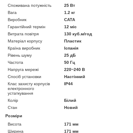
Споживана потужність
25 Вт
Вага
1.2 кг
Виробник
CATA
Гарантійний термін
12 міс
Витрата повітря
130 куб.м/год
Матеріал корпусу
Пластик
Країна виробник
Іспанія
Рівень шуму
25 дБ
Частота
50 Гц
Напруга мережі
220~240 В
Спосіб установки
Настінний
Клас захисту корпусів
IP44
електронного
устаткування
Колір
Білий
Стан
Новий
Розміри
Висота
171 мм
Ширина
171 мм