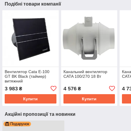
Подібні товари компанії
Вентилятор Cata E-100
Канальний вентилятор
Кана
GT BK Black (таймер)
CATA 100/270 18 Вт
CATA
витяжний
3 983
4 576
4 7
₴
₴
Купити
Купити
Акційні пропозиції та новинки
Подарунок