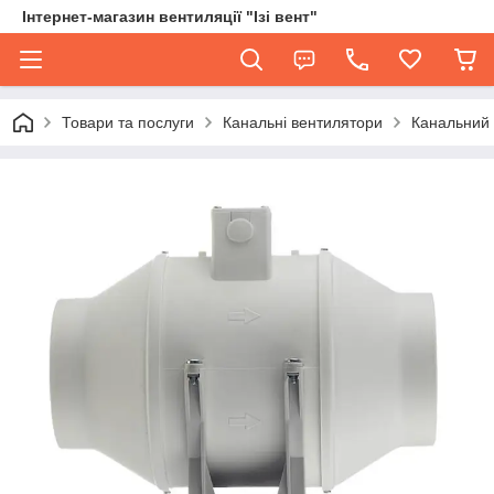
Інтернет-магазин вентиляції "Ізі вент"
Товари та послуги
Канальні вентилятори
Канальний 