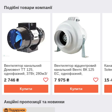
Подібні товари компанії
Вентилятор канальний
Вентилятор відцентровий
Кана
Домовент ТТ 125,
канальний Вентс ВК 125
Sole
однофазний, 37Вт, 280м3/
EC, однофазний,
год
потужність 84Вт, обсяг
2 746
7 975
15 
₴
₴
420м3/год
Купити
Купити
Акційні пропозиції та новинки
Подарунок