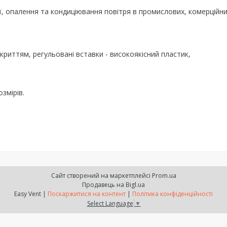
, опалення та кондиціювання повітря в промислових, комерційни
криттям, регульовані вставки - високоякісний пластик,
змірів.
Сайт створений на маркетплейсі
Prom.ua
Продавець на Bigl.ua
Easy Vent |
Поскаржитися на контент
|
Політика конфіденційності
Select Language
▼