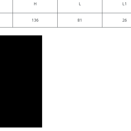
H
L
L1
136
81
26