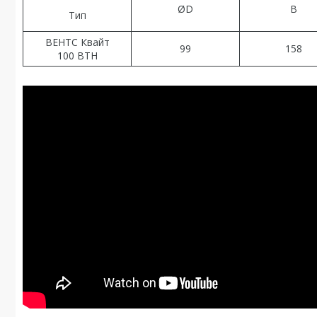
ØD
B
Тип
ВЕНТС Квайт
99
158
100 ВТН