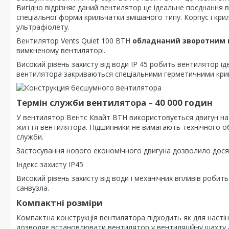
Вигідно відрізняє даний вентилятор це ідеальне поєднання в
спеціальної форми крильчатки змішаного типу. Корпус і крил
ультрафіолету.
Вентилятор Vents Quiet 100 ВТН
обладнаний зворотним 
вимкненому вентиляторі.
Високий рівень захисту від води IP 45 робить вентилятор і
вентилятора закриваються спеціальними герметичними кри
Термін служби вентилятора – 40 000 годин
У вентилятор Вентс Квайт ВТН використовується двигун н
життя вентилятора. Підшипники не вимагають технічного об
служби.
Застосування нового економічного двигуна дозволило дос
Індекс захисту IP45
Високий рівень захисту від води і механічних впливів робит
санвузла.
Компактні розміри
Компактна конструкція вентилятора підходить як для насті
дозволяє встановлювати вентилятор у вентиляційну шахту 