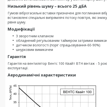
Низький рівень шуму – всього 25 дБА
Гумові віброгасильні вставки призначені для поглинання віб
встановлені спеціальні випрямлячі потоку повітря, які зни
рівня шуму.
Модифікації
З зворотним клапаном
обладнений регульованим таймером затримки вимиканн
датчиком вологості (поріг спрацьовування-60-90%)
шнурковим вимикачем
Гарантія
Гарантія на вентилятор Вентс 100 Квайт ВТН вінтаж - 5 рок
експлуатації.
Аеродинамічні характеристики