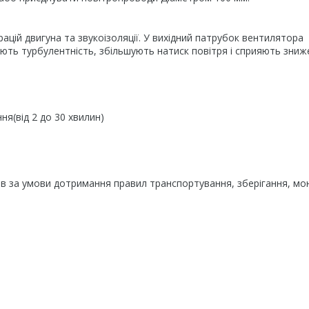
рацій двигуна та звукоізоляції. У вихідний патрубок вентилятора
жують турбулентність, збільшують натиск повітря і сприяють зни
я(від 2 до 30 хвилин)
ів за умови дотримання правил транспортування, зберігання, мо