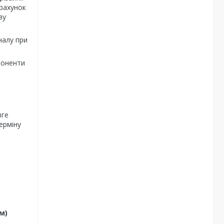
 рахунок
ву
налу при
поненти
вге
ерміну
м)