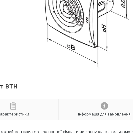
т ВТН
арактеристики
Інформація для замовлення
яжний вентилятор для ванної кімнати чи санвузла в стильному д