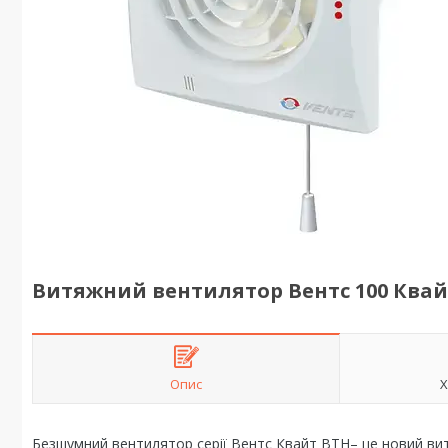
Витяжний вентилятор Вентс 100 Квай
Опис
Х
Безшумний вентилятор серії Вентс Квайт ВТН– це новий вит