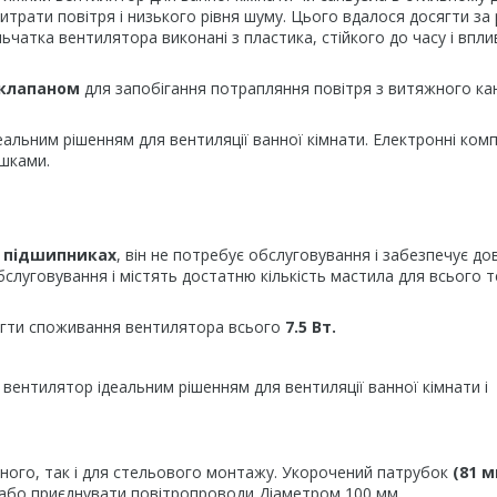
итрати повітря і низького рівня шуму. Цього вдалося досягти за
ьчатка вентилятора виконані з пластика, стійкого до часу і впли
клапаном
для запобігання потрапляння повітря з витяжного ка
деальним рішенням для вентиляції ванної кімнати. Електронні ком
шками.
а
підшипниках
, він не потребує обслуговування і забезпечує до
слуговування і містять достатню кількість мастила для всього т
ягти споживання вентилятора всього
7.5 Вт.
ь вентилятор ідеальним рішенням для вентиляції ванної кімнати і
нного, так і для стельового монтажу. Укорочений патрубок
(81 м
або приєднувати повітропроводи Діаметром 100 мм.