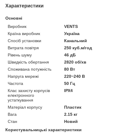
Характеристики
Основні
Виробник
VENTS
Країна виробник
Україна
Спосіб установки
Канальний
Витрата повітря
250 куб.м/год
Рівень шуму
46 дБ
Швидкість обертання
2820 об/хв
Споживана потужність
80 Вт
Напруга мережі
220~240 В
Частота
50 Гц
Клас захисту корпусів
ІРХ4
електронного
устаткування
Матеріал корпусу
Пластик
Вага
2.15 кг
Стан
Новий
Користувальницькі характеристики