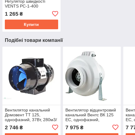
Регулятор швидкості
VENTS РС-1-400
1 265
₴
Купити
Подібні товари компанії
Вентилятор канальний
Вентилятор відцентровий
Вент
Домовент ТТ 125,
канальний Вентс ВК 125
кана
однофазний, 37Вт, 280м3/
EC, однофазний,
EC, 
год
потужність 84Вт, обсяг
поту
2 746
7 975
7 7
₴
₴
420м3/год
м3/г