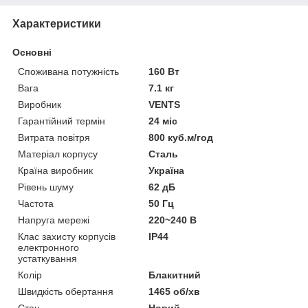
Характеристики
Основні
Споживана потужність
160 Вт
Вага
7.1 кг
Виробник
VENTS
Гарантійний термін
24 міс
Витрата повітря
800 куб.м/год
Матеріал корпусу
Сталь
Країна виробник
Україна
Рівень шуму
62 дБ
Частота
50 Гц
Напруга мережі
220~240 В
Клас захисту корпусів
IP44
електронного
устаткування
Колір
Блакитний
Швидкість обертання
1465 об/хв
Стан
Новий