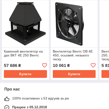
Камінний вентилятор на
Вентилятор Вентс ОВ 4Е
Вент
дах ВКТ 4Е 250 Вентс
450, осьовий, низького
250,
тиску
тиск
57 686
10 061
5 8
₴
₴
Купити
Купити
Про нас
100% позитивних з 53 відгуків за рік
Працює з 05.12.2018