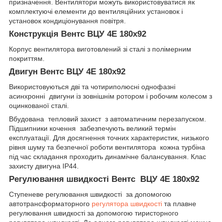
призначення. Вентилятори можуть використовуватися як
комплектуючі елементи до вентиляційних установок і
установок кондиціонування повітря.
Конструкція Вентс ВЦУ 4Е 180х92
Корпус вентилятора виготовлений зі сталі з полімерним
покриттям.
Двигун Вентс ВЦУ 4Е 180х92
Використовуються дві та чотириполюсні однофазні
асинхронні двигуни із зовнішнім ротором і робочим колесом з
оцинкованої сталі.
Вбудована тепловий захист з автоматичним перезапуском.
Підшипники кочення забезпечують великий термін
експлуатації. Для досягнення точних характеристик, низького
рівня шуму та безпечної роботи вентилятора кожна турбіна
під час складання проходить динамічне балансування. Клас
захисту двигуна IP44.
Регулювання швидкості
Вентс ВЦУ 4Е 180х92
Ступеневе регулювання швидкості за допомогою
автотрансформаторного
регулятора швидкості
та плавне
регулювання швидкості за допомогою тиристорного