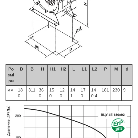
Ро
D
B
H
H1
H2
L
L1
L2
P
M
d
змі
ри
мм
18
311
36
15
12
14
17
14
181
230
9
0
0
0
0
1
0
0.4