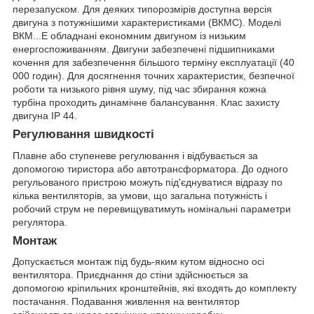
перезапуском. Для деяких типорозмірів доступна версія
двигуна з потужнішими характеристиками (ВКМС). Моделі
ВКМ...Е обладнані економним двигуном із низьким
енергоспоживанням. Двигуни забезпечені підшипниками
кочення для забезпечення більшого терміну експлуатації (40
000 годин). Для досягнення точних характеристик, безпечної
роботи та низького рівня шуму, під час збирання кожна
турбіна проходить динамічне балансування. Клас захисту
двигуна IP 44.
Регулювання швидкості
Плавне або ступеневе регулювання і відбувається за
допомогою тиристора або автотрансформатора. До одного
регульованого пристрою можуть під'єднуватися відразу по
кілька вентиляторів, за умови, що загальна потужність і
робочий струм не перевищуватимуть номінальні параметри
регулятора.
Монтаж
Допускається монтаж під будь-яким кутом відносно осі
вентилятора. Приєднання до стіни здійснюється за
допомогою кріпильних кронштейнів, які входять до комплекту
постачання. Подавання живлення на вентилятор