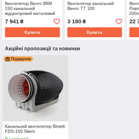
Вентилятор Вентс ВКМ
Вентилятор канальний
Вент
150 канальний
Вентс ТТ 100
Равл
відцентровий металевий
200х
корпус
7 941
3 180
22 
₴
₴
Купити
Купити
Акційні пропозиції та новинки
Подарунок
Канальний вентилятор Binetti
FDS-150 Silent
В наявності