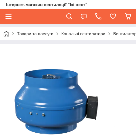
Інтернет-магазин вентиляції "Ізі вент"
Товари та послуги
Канальні вентилятори
Вентилятор