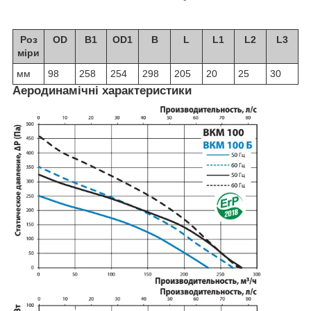
Роз
OD
B1
OD1
B
L
L1
L2
L3
міри
мм
98
258
254
298
205
20
25
30
Аеродинамічні характеристики