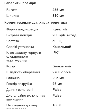
Габаритні розміри
Висота
255 мм
Ширина
310 мм
Користувальницькі характеристики
Форма воздуховода
Круглий
Витрата повітря
233 куб. м/год
Частота
50 Гц
Спосіб установки
Канальний
Клас захисту корпусів
ІРХ4
електронного
устаткування
Колір
Блакитний
Швидкість обертання
2780 об/хв
Глибина
205 мм
Розмір патрубка
98 мм
Датчик вологості
False
Дистанційне включення/
False
вимикання
Необхідний діаметр
100.0